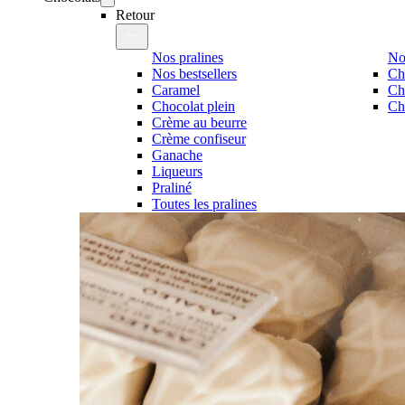
Retour
Nos pralines
No
Nos bestsellers
Ch
Caramel
Ch
Chocolat plein
Cho
Crème au beurre
Crème confiseur
Ganache
Liqueurs
Praliné
Toutes les pralines