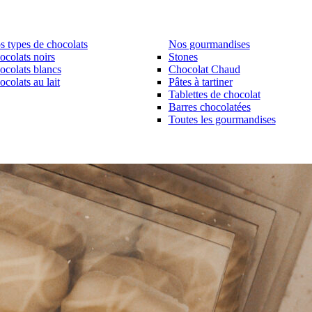
s types de chocolats
Nos gourmandises
ocolats noirs
Stones
ocolats blancs
Chocolat Chaud
colats au lait
Pâtes à tartiner
Tablettes de chocolat
Barres chocolatées
Toutes les gourmandises