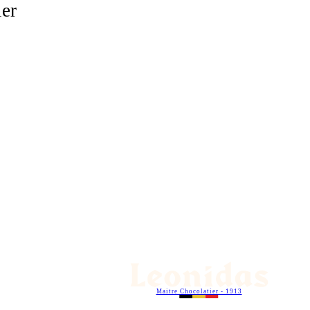
ier
Maitre Chocolatier - 1913