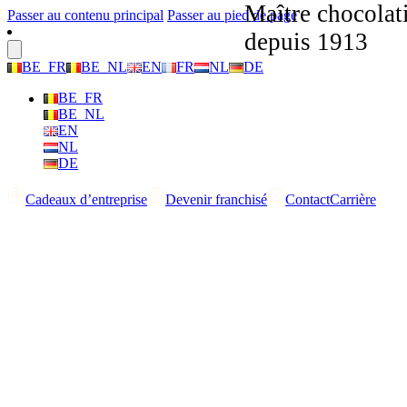
Maître chocolat
Passer au contenu principal
Passer au pied de page
depuis 1913
BE_FR
BE_NL
EN
FR
NL
DE
BE_FR
BE_NL
EN
NL
DE
Cadeaux d’entreprise
Devenir franchisé
Contact
Carrière