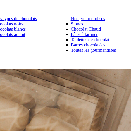
s types de chocolats
Nos gourmandises
ocolats noirs
Stones
ocolats blancs
Chocolat Chaud
colats au lait
Pâtes à tartiner
Tablettes de chocolat
Barres chocolatées
Toutes les gourmandises