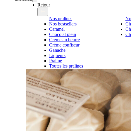
Retour
Nos pralines
No
Nos bestsellers
Ch
Caramel
Ch
Chocolat plein
Cho
Crème au beurre
Crème confiseur
Ganache
Liqueurs
Praliné
Toutes les pralines