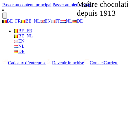
Maître chocolat
Passer au contenu principal
Passer au pied de page
depuis 1913
BE_FR
BE_NL
EN
FR
NL
DE
BE_FR
BE_NL
EN
NL
DE
Cadeaux d’entreprise
Devenir franchisé
Contact
Carrière