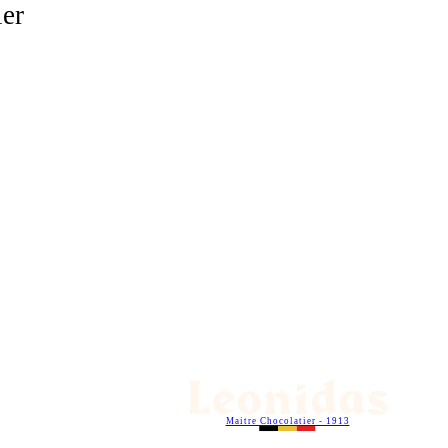
ier
Maitre Chocolatier - 1913