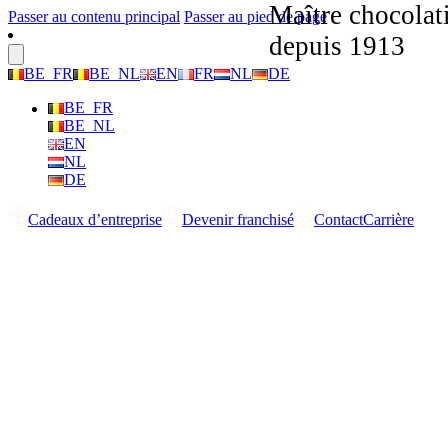
Maître chocolat
Passer au contenu principal
Passer au pied de page
depuis 1913
BE_FR
BE_NL
EN
FR
NL
DE
BE_FR
BE_NL
EN
NL
DE
Cadeaux d’entreprise
Devenir franchisé
Contact
Carrière