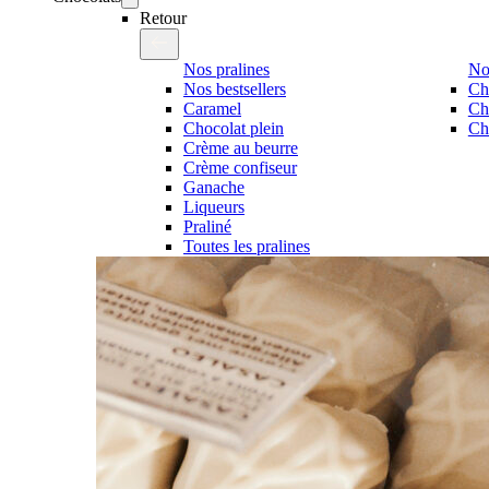
Retour
Nos pralines
No
Nos bestsellers
Ch
Caramel
Ch
Chocolat plein
Cho
Crème au beurre
Crème confiseur
Ganache
Liqueurs
Praliné
Toutes les pralines