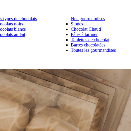
s types de chocolats
Nos gourmandises
ocolats noirs
Stones
ocolats blancs
Chocolat Chaud
colats au lait
Pâtes à tartiner
Tablettes de chocolat
Barres chocolatées
Toutes les gourmandises