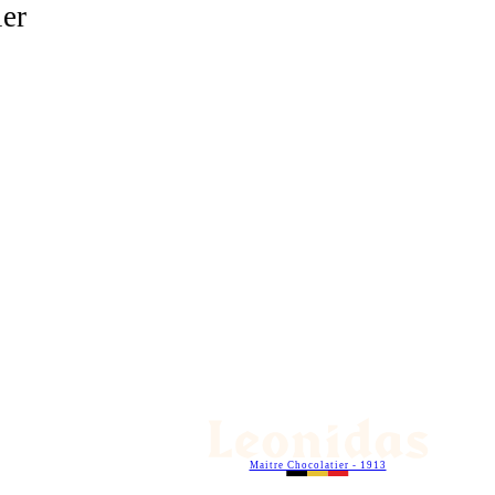
ier
Maitre Chocolatier - 1913