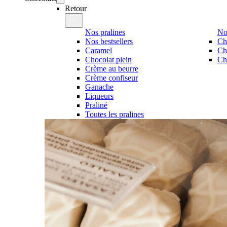
Retour
Nos pralines
No
Nos bestsellers
Ch
Caramel
Ch
Chocolat plein
Cho
Crème au beurre
Crème confiseur
Ganache
Liqueurs
Praliné
Toutes les pralines