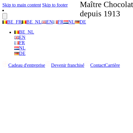
Maître Chocolat
Skip to main content
Skip to footer
depuis 1913
BE_FR
BE_NL
EN
FR
NL
DE
BE_NL
EN
FR
NL
DE
Cadeau d'entreprise
Devenir franchisé
Contact
Carrière