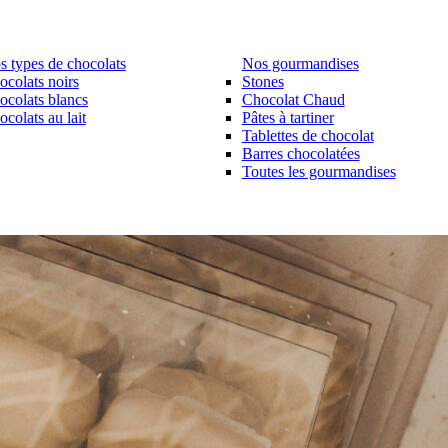
s types de chocolats
Nos gourmandises
ocolats noirs
Stones
ocolats blancs
Chocolat Chaud
colats au lait
Pâtes à tartiner
Tablettes de chocolat
Barres chocolatées
Toutes les gourmandises