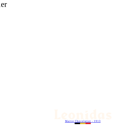
ier
Maitre Chocolatier - 1913