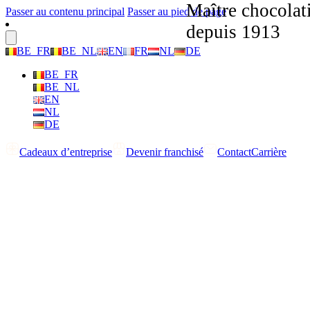
Maître chocolat
Passer au contenu principal
Passer au pied de page
depuis 1913
BE_FR
BE_NL
EN
FR
NL
DE
BE_FR
BE_NL
EN
NL
DE
Cadeaux d’entreprise
Devenir franchisé
Contact
Carrière