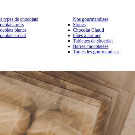
s types de chocolats
Nos gourmandises
ocolats noirs
Stones
ocolats blancs
Chocolat Chaud
colats au lait
Pâtes à tartiner
Tablettes de chocolat
Barres chocolatées
Toutes les gourmandises