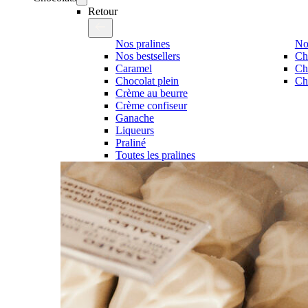
Retour
Nos pralines
No
Nos bestsellers
Ch
Caramel
Ch
Chocolat plein
Cho
Crème au beurre
Crème confiseur
Ganache
Liqueurs
Praliné
Toutes les pralines