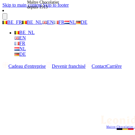
Maître Chocolatier
Skip to main content
Skip to footer
depuis 1913
BE_FR
BE_NL
EN
FR
NL
DE
BE_NL
EN
FR
NL
DE
Cadeau d'entreprise
Devenir franchisé
Contact
Carrière
Maitre Chocolatier 