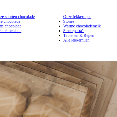
ze soorten chocolade
Onze lekkernijen
re chocolade
Stones
tte chocolade
Warme chocolademelk
lk chocolade
Smeerpasta's
Tabletten & Repen
Alle lekkernijen