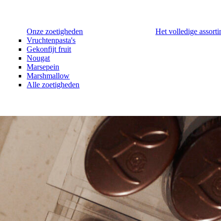
Onze zoetigheden
Het volledige assort
Vruchtenpasta's
Gekonfijt fruit
Nougat
Marsepein
Marshmallow
Alle zoetigheden