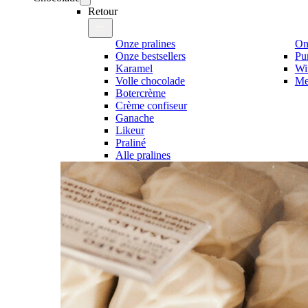
Retour
Onze pralines
On
Onze bestsellers
Pu
Karamel
Wi
Volle chocolade
Me
Botercrème
Crème confiseur
Ganache
Likeur
Praliné
Alle pralines