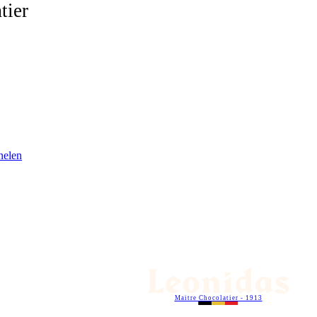
tier
nelen
Maitre Chocolatier - 1913