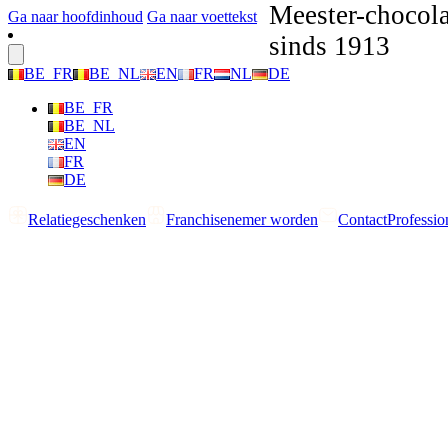
Meester-chocola
Ga naar hoofdinhoud
Ga naar voettekst
sinds 1913
BE_FR
BE_NL
EN
FR
NL
DE
BE_FR
BE_NL
EN
FR
DE
Relatiegeschenken
Franchisenemer worden
Contact
Professio