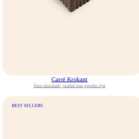
Carré Krokant
Pure chocolade, praliné met gepofte rijst
BEST SELLERS