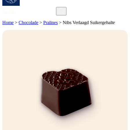
Zoeken
Home
>
Chocolade
>
Pralines
>
Nibs Verlaagd Suikergehalte