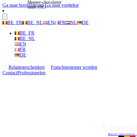
Meester-chocolatier
Ga naar hoofdinhoud
Ga naar voettekst
sinds 1913
BE_FR
BE_NL
EN
FR
NL
DE
BE_FR
BE_NL
EN
FR
DE
Relatiegeschenken
Franchisenemer worden
Contact
Professionelen
Maitre Chocolatier 