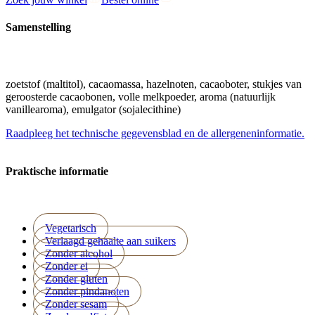
Samenstelling
zoetstof (maltitol), cacaomassa, hazelnoten, cacaoboter, stukjes van
geroosterde cacaobonen, volle melkpoeder, aroma (natuurlijk
vanillearoma), emulgator (sojalecithine)
Raadpleeg het technische gegevensblad en de allergeneninformatie.
Praktische informatie
Vegetarisch
Verlaagd gehaalte aan suikers
Zonder alcohol
Zonder ei
Zonder gluten
Zonder pindanoten
Zonder sesam