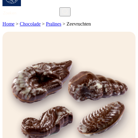
Zoeken
Home
>
Chocolade
>
Pralines
>
Zeevruchten