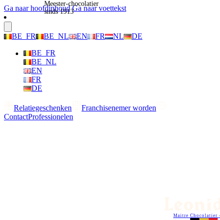
Meester-chocolatier
Ga naar hoofdinhoud
Ga naar voettekst
sinds 1913
BE_FR
BE_NL
EN
FR
NL
DE
BE_FR
BE_NL
EN
FR
DE
Relatiegeschenken
Franchisenemer worden
Contact
Professionelen
Maitre Chocolatier 