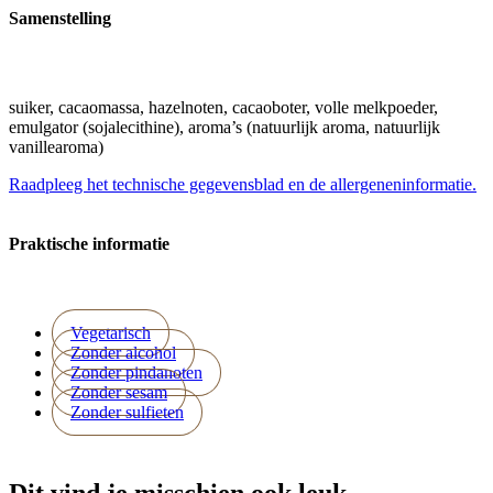
Samenstelling
suiker, cacaomassa, hazelnoten, cacaoboter, volle melkpoeder,
emulgator (sojalecithine), aroma’s (natuurlijk aroma, natuurlijk
vanillearoma)
Raadpleeg het technische gegevensblad en de allergeneninformatie.
Praktische informatie
Vegetarisch
Zonder alcohol
Zonder pindanoten
Zonder sesam
Zonder sulfieten
Dit vind je misschien ook leuk