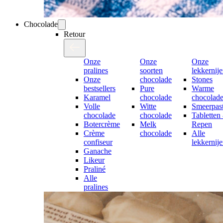
Chocolade
Retour
Onze
Onze
Onze
pralines
soorten
lekkernij
Onze
chocolade
Stones
bestsellers
Pure
Warme
Karamel
chocolade
chocolad
Volle
Witte
Smeerpast
chocolade
chocolade
Tabletten
Botercrème
Melk
Repen
Crème
chocolade
Alle
confiseur
lekkernij
Ganache
Likeur
Praliné
Alle
pralines