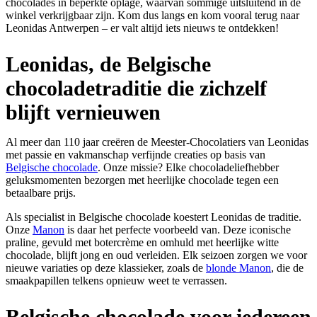
chocolades in beperkte oplage, waarvan sommige uitsluitend in de
winkel verkrijgbaar zijn. Kom dus langs en kom vooral terug naar
Leonidas Antwerpen – er valt altijd iets nieuws te ontdekken!
Leonidas, de Belgische
chocoladetraditie die zichzelf
blijft vernieuwen
Al meer dan 110 jaar creëren de Meester-Chocolatiers van Leonidas
met passie en vakmanschap verfijnde creaties op basis van
Belgische chocolade
. Onze missie? Elke chocoladeliefhebber
geluksmomenten bezorgen met heerlijke chocolade tegen een
betaalbare prijs.
Als specialist in Belgische chocolade koestert Leonidas de traditie.
Onze
Manon
is daar het perfecte voorbeeld van. Deze iconische
praline, gevuld met botercrème en omhuld met heerlijke witte
chocolade, blijft jong en oud verleiden. Elk seizoen zorgen we voor
nieuwe variaties op deze klassieker, zoals de
blonde Manon
, die de
smaakpapillen telkens opnieuw weet te verrassen.
Belgische chocolade voor iedereen