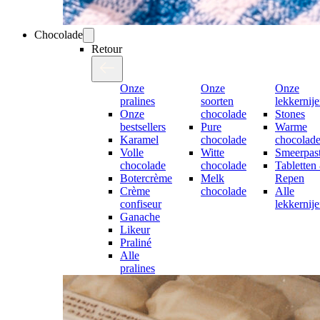
Chocolade
Retour
Onze
Onze
Onze
pralines
soorten
lekkernij
Onze
chocolade
Stones
bestsellers
Pure
Warme
Karamel
chocolade
chocolad
Volle
Witte
Smeerpast
chocolade
chocolade
Tabletten
Botercrème
Melk
Repen
Crème
chocolade
Alle
confiseur
lekkernij
Ganache
Likeur
Praliné
Alle
pralines