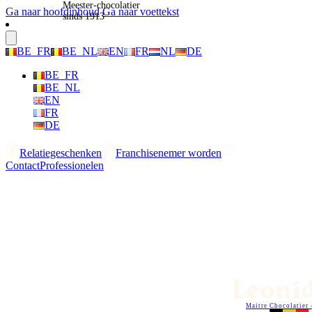
Meester-chocolatier
Ga naar hoofdinhoud
Ga naar voettekst
sinds 1913
BE_FR
BE_NL
EN
FR
NL
DE
BE_FR
BE_NL
EN
FR
DE
Relatiegeschenken
Franchisenemer worden
Contact
Professionelen
Maitre Chocolatier 