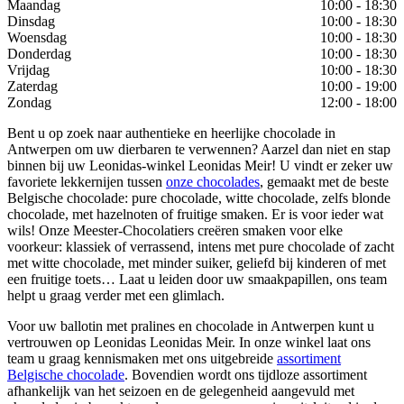
Maandag
10:00 - 18:30
Dinsdag
10:00 - 18:30
Woensdag
10:00 - 18:30
Donderdag
10:00 - 18:30
Vrijdag
10:00 - 18:30
Zaterdag
10:00 - 19:00
Zondag
12:00 - 18:00
Bent u op zoek naar authentieke en heerlijke chocolade in
Antwerpen om uw dierbaren te verwennen? Aarzel dan niet en stap
binnen bij uw Leonidas-winkel Leonidas Meir! U vindt er zeker uw
favoriete lekkernijen tussen
onze chocolades
, gemaakt met de beste
Belgische chocolade: pure chocolade, witte chocolade, zelfs blonde
chocolade, met hazelnoten of fruitige smaken. Er is voor ieder wat
wils! Onze Meester-Chocolatiers creëren smaken voor elke
voorkeur: klassiek of verrassend, intens met pure chocolade of zacht
met witte chocolade, met minder suiker, geliefd bij kinderen of met
een fruitige toets… Laat u leiden door uw smaakpapillen, ons team
helpt u graag verder met een glimlach.
Voor uw ballotin met pralines en chocolade in Antwerpen kunt u
vertrouwen op Leonidas Leonidas Meir. In onze winkel laat ons
team u graag kennismaken met ons uitgebreide
assortiment
Belgische chocolade
. Bovendien wordt ons tijdloze assortiment
afhankelijk van het seizoen en de gelegenheid aangevuld met