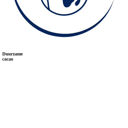
Duurzame
cacao