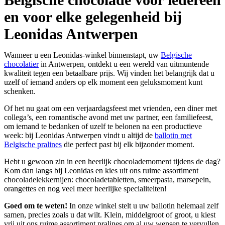
en voor elke gelegenheid bij
Leonidas Antwerpen
Wanneer u een Leonidas-winkel binnenstapt, uw
Belgische
chocolatier
in Antwerpen, ontdekt u een wereld van uitmuntende
kwaliteit tegen een betaalbare prijs. Wij vinden het belangrijk dat u
uzelf of iemand anders op elk moment een geluksmoment kunt
schenken.
Of het nu gaat om een verjaardagsfeest met vrienden, een diner met
collega’s, een romantische avond met uw partner, een familiefeest,
om iemand te bedanken of uzelf te belonen na een productieve
week: bij Leonidas Antwerpen vindt u altijd de
ballotin met
Belgische pralines
die perfect past bij elk bijzonder moment.
Hebt u gewoon zin in een heerlijk chocolademoment tijdens de dag?
Kom dan langs bij Leonidas en kies uit ons ruime assortiment
chocoladelekkernijen: chocoladetabletten, smeerpasta, marsepein,
orangettes en nog veel meer heerlijke specialiteiten!
Goed om te weten!
In onze winkel stelt u uw ballotin helemaal zelf
samen, precies zoals u dat wilt. Klein, middelgroot of groot, u kiest
vrij uit ons ruime assortiment pralines om al uw wensen te vervullen.