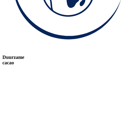
Duurzame
cacao