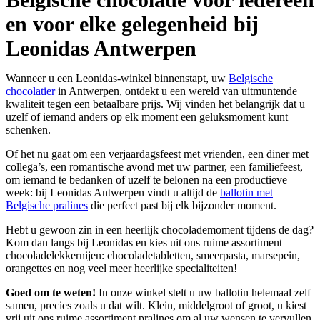
en voor elke gelegenheid bij
Leonidas Antwerpen
Wanneer u een Leonidas-winkel binnenstapt, uw
Belgische
chocolatier
in Antwerpen, ontdekt u een wereld van uitmuntende
kwaliteit tegen een betaalbare prijs. Wij vinden het belangrijk dat u
uzelf of iemand anders op elk moment een geluksmoment kunt
schenken.
Of het nu gaat om een verjaardagsfeest met vrienden, een diner met
collega’s, een romantische avond met uw partner, een familiefeest,
om iemand te bedanken of uzelf te belonen na een productieve
week: bij Leonidas Antwerpen vindt u altijd de
ballotin met
Belgische pralines
die perfect past bij elk bijzonder moment.
Hebt u gewoon zin in een heerlijk chocolademoment tijdens de dag?
Kom dan langs bij Leonidas en kies uit ons ruime assortiment
chocoladelekkernijen: chocoladetabletten, smeerpasta, marsepein,
orangettes en nog veel meer heerlijke specialiteiten!
Goed om te weten!
In onze winkel stelt u uw ballotin helemaal zelf
samen, precies zoals u dat wilt. Klein, middelgroot of groot, u kiest
vrij uit ons ruime assortiment pralines om al uw wensen te vervullen.