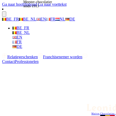
Meester-chocolatier
Ga naar hoofdinhoud
Ga naar voettekst
sinds 1913
BE_FR
BE_NL
EN
FR
NL
DE
BE_FR
BE_NL
EN
FR
DE
Relatiegeschenken
Franchisenemer worden
Contact
Professionelen
Maitre Chocolatier 