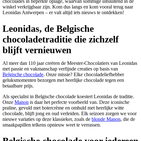
chocolades in beperkte oplage, waarvan sommige uitsluitend in de
winkel verkrijgbaar zijn. Kom dus langs en kom vooral terug naar
Leonidas Antwerpen – er valt altijd iets nieuws te ontdekken!
Leonidas, de Belgische
chocoladetraditie die zichzelf
blijft vernieuwen
Al meer dan 110 jaar creëren de Meester-Chocolatiers van Leonidas
met passie en vakmanschap verfijnde creaties op basis van
Belgische chocolade
. Onze missie? Elke chocoladeliefhebber
geluksmomenten bezorgen met heerlijke chocolade tegen een
betaalbare prijs.
Als specialist in Belgische chocolade koestert Leonidas de traditie.
Onze
Manon
is daar het perfecte voorbeeld van. Deze iconische
praline, gevuld met botercrème en omhuld met heerlijke witte
chocolade, blijft jong en oud verleiden. Elk seizoen zorgen we voor
nieuwe variaties op deze klassieker, zoals de
blonde Manon
, die de
smaakpapillen telkens opnieuw weet te verrassen.
Belgische chocolade voor iedereen