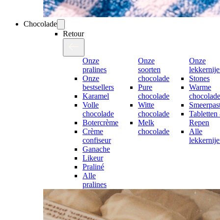
Chocolade
Retour
Onze
Onze
Onze
pralines
soorten
lekkernij
Onze
chocolade
Stones
bestsellers
Pure
Warme
Karamel
chocolade
chocolad
Volle
Witte
Smeerpast
chocolade
chocolade
Tabletten
Botercrème
Melk
Repen
Crème
chocolade
Alle
confiseur
lekkernij
Ganache
Likeur
Praliné
Alle
pralines