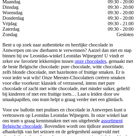
Maandag
09:30 - 20:00
Dinsdag
09:30 - 20:00
Woensdag
09:30 - 20:00
Donderdag
09:30 - 20:00
Vrijdag
09:30 - 21:00
Zaterdag
09:30 - 20:00
Zondag
Gesloten
Bent u op zoek naar authentieke en heerlijke chocolade in
Antwerpen om uw dierbaren te verwennen? Aarzel dan niet en stap
binnen bij uw Leonidas-winkel Leonidas Wijnegem! U vindt er
zeker uw favoriete lekkernijen tussen
onze chocolades
, gemaakt met
de beste Belgische chocolade: pure chocolade, witte chocolade,
zelfs blonde chocolade, met hazelnoten of fruitige smaken. Er is
voor ieder wat wils! Onze Meester-Chocolatiers creëren smaken
voor elke voorkeur: klassiek of verrassend, intens met pure
chocolade of zacht met witte chocolade, met minder suiker, geliefd
bij kinderen of met een fruitige toets… Laat u leiden door uw
smaakpapillen, ons team helpt u graag verder met een glimlach.
Voor uw ballotin met pralines en chocolade in Antwerpen kunt u
vertrouwen op Leonidas Leonidas Wijnegem. In onze winkel laat
ons team u graag kennismaken met ons uitgebreide
assortiment
Belgische chocolade
. Bovendien wordt ons tijdloze assortiment
afhankelijk van het seizoen en de gelegenheid aangevuld met