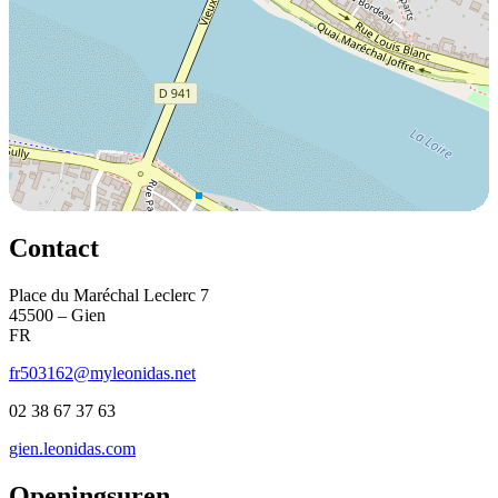
Contact
Place du Maréchal Leclerc 7
45500 – Gien
FR
fr503162@myleonidas.net
02 38 67 37 63
gien.leonidas.com
Openingsuren