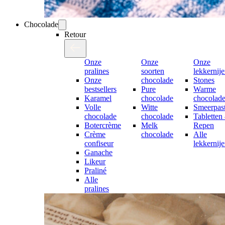
Chocolade
Retour
Onze
Onze
Onze
pralines
soorten
lekkernij
Onze
chocolade
Stones
bestsellers
Pure
Warme
Karamel
chocolade
chocolad
Volle
Witte
Smeerpast
chocolade
chocolade
Tabletten
Botercrème
Melk
Repen
Crème
chocolade
Alle
confiseur
lekkernij
Ganache
Likeur
Praliné
Alle
pralines