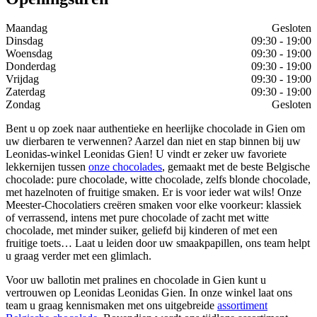
Maandag
Gesloten
Dinsdag
09:30 - 19:00
Woensdag
09:30 - 19:00
Donderdag
09:30 - 19:00
Vrijdag
09:30 - 19:00
Zaterdag
09:30 - 19:00
Zondag
Gesloten
Bent u op zoek naar authentieke en heerlijke chocolade in Gien om
uw dierbaren te verwennen? Aarzel dan niet en stap binnen bij uw
Leonidas-winkel Leonidas Gien! U vindt er zeker uw favoriete
lekkernijen tussen
onze chocolades
, gemaakt met de beste Belgische
chocolade: pure chocolade, witte chocolade, zelfs blonde chocolade,
met hazelnoten of fruitige smaken. Er is voor ieder wat wils! Onze
Meester-Chocolatiers creëren smaken voor elke voorkeur: klassiek
of verrassend, intens met pure chocolade of zacht met witte
chocolade, met minder suiker, geliefd bij kinderen of met een
fruitige toets… Laat u leiden door uw smaakpapillen, ons team helpt
u graag verder met een glimlach.
Voor uw ballotin met pralines en chocolade in Gien kunt u
vertrouwen op Leonidas Leonidas Gien. In onze winkel laat ons
team u graag kennismaken met ons uitgebreide
assortiment