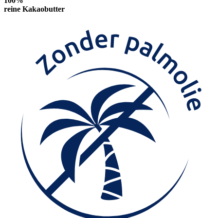
100%
reine Kakaobutter