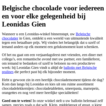
Belgische chocolade voor iedereen
en voor elke gelegenheid bij
Leonidas Gien
Wanneer u een Leonidas-winkel binnenstapt, uw
Belgische
chocolatier
in Gien, ontdekt u een wereld van uitmuntende kwaliteit
tegen een betaalbare prijs. Wij vinden het belangrijk dat u uzelf of
iemand anders op elk moment een geluksmoment kunt schenken.
Of het nu gaat om een verjaardagsfeest met vrienden, een diner met
collega’s, een romantische avond met uw partner, een familiefeest,
om iemand te bedanken of uzelf te belonen na een productieve
week: bij Leonidas Gien vindt u altijd de
ballotin met Belgische
pralines
die perfect past bij elk bijzonder moment.
Hebt u gewoon zin in een heerlijk chocolademoment tijdens de dag?
Kom dan langs bij Leonidas en kies uit ons ruime assortiment
chocoladelekkernijen: chocoladetabletten, smeerpasta, marsepein,
orangettes en nog veel meer heerlijke specialiteiten!
Goed om te weten!
In onze winkel stelt u uw ballotin helemaal zelf
samen, precies zoals u dat wilt. Klein, middelgroot of groot, u kiest