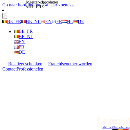
Meester-chocolatier
Ga naar hoofdinhoud
Ga naar voettekst
sinds 1913
BE_FR
BE_NL
EN
FR
NL
DE
BE_FR
BE_NL
EN
FR
DE
Relatiegeschenken
Franchisenemer worden
Contact
Professionelen
Maitre Chocolatier 