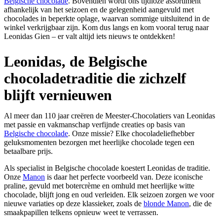
Belgische chocolade
. Bovendien wordt ons tijdloze assortiment
afhankelijk van het seizoen en de gelegenheid aangevuld met
chocolades in beperkte oplage, waarvan sommige uitsluitend in de
winkel verkrijgbaar zijn. Kom dus langs en kom vooral terug naar
Leonidas Gien – er valt altijd iets nieuws te ontdekken!
Leonidas, de Belgische
chocoladetraditie die zichzelf
blijft vernieuwen
Al meer dan 110 jaar creëren de Meester-Chocolatiers van Leonidas
met passie en vakmanschap verfijnde creaties op basis van
Belgische chocolade
. Onze missie? Elke chocoladeliefhebber
geluksmomenten bezorgen met heerlijke chocolade tegen een
betaalbare prijs.
Als specialist in Belgische chocolade koestert Leonidas de traditie.
Onze
Manon
is daar het perfecte voorbeeld van. Deze iconische
praline, gevuld met botercrème en omhuld met heerlijke witte
chocolade, blijft jong en oud verleiden. Elk seizoen zorgen we voor
nieuwe variaties op deze klassieker, zoals de
blonde Manon
, die de
smaakpapillen telkens opnieuw weet te verrassen.