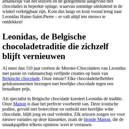
afhankelijk van het seizoen en de gelegenheid aangevuld met
chocolades in beperkte oplage, waarvan sommige uitsluitend in de
winkel verkrijgbaar zijn. Kom dus langs en kom vooral terug naar
Leonidas Haine-Saint-Pierre – er valt altijd iets nieuws te
ontdekken!
Leonidas, de Belgische
chocoladetraditie die zichzelf
blijft vernieuwen
Al meer dan 110 jaar creëren de Meester-Chocolatiers van Leonidas
met passie en vakmanschap verfijnde creaties op basis van
Belgische chocolade
. Onze missie? Elke chocoladeliefhebber
geluksmomenten bezorgen met heerlijke chocolade tegen een
betaalbare prijs.
Als specialist in Belgische chocolade koestert Leonidas de traditie.
Onze
Manon
is daar het perfecte voorbeeld van. Deze iconische
praline, gevuld met botercrème en omhuld met heerlijke witte
chocolade, blijft jong en oud verleiden. Elk seizoen zorgen we voor
nieuwe variaties op deze klassieker, zoals de
blonde Manon
, die de
smaakpapillen telkens opnieuw weet te verrassen.