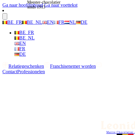
Meester-chocolatier
Ga naar hoofdinhoud
Ga naar voettekst
sinds 1913
BE_FR
BE_NL
EN
FR
NL
DE
BE_FR
BE_NL
EN
FR
DE
Relatiegeschenken
Franchisenemer worden
Contact
Professionelen
Maitre Chocolatier 