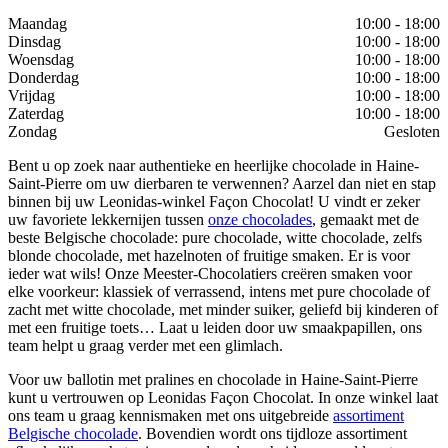
Maandag
10:00 - 18:00
Dinsdag
10:00 - 18:00
Woensdag
10:00 - 18:00
Donderdag
10:00 - 18:00
Vrijdag
10:00 - 18:00
Zaterdag
10:00 - 18:00
Zondag
Gesloten
Bent u op zoek naar authentieke en heerlijke chocolade in Haine-
Saint-Pierre om uw dierbaren te verwennen? Aarzel dan niet en stap
binnen bij uw Leonidas-winkel Façon Chocolat! U vindt er zeker
uw favoriete lekkernijen tussen
onze chocolades
, gemaakt met de
beste Belgische chocolade: pure chocolade, witte chocolade, zelfs
blonde chocolade, met hazelnoten of fruitige smaken. Er is voor
ieder wat wils! Onze Meester-Chocolatiers creëren smaken voor
elke voorkeur: klassiek of verrassend, intens met pure chocolade of
zacht met witte chocolade, met minder suiker, geliefd bij kinderen of
met een fruitige toets… Laat u leiden door uw smaakpapillen, ons
team helpt u graag verder met een glimlach.
Voor uw ballotin met pralines en chocolade in Haine-Saint-Pierre
kunt u vertrouwen op Leonidas Façon Chocolat. In onze winkel laat
ons team u graag kennismaken met ons uitgebreide
assortiment
Belgische chocolade
. Bovendien wordt ons tijdloze assortiment