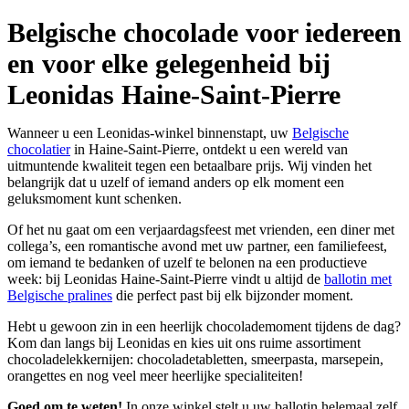
Belgische chocolade voor iedereen
en voor elke gelegenheid bij
Leonidas Haine-Saint-Pierre
Wanneer u een Leonidas-winkel binnenstapt, uw
Belgische
chocolatier
in Haine-Saint-Pierre, ontdekt u een wereld van
uitmuntende kwaliteit tegen een betaalbare prijs. Wij vinden het
belangrijk dat u uzelf of iemand anders op elk moment een
geluksmoment kunt schenken.
Of het nu gaat om een verjaardagsfeest met vrienden, een diner met
collega’s, een romantische avond met uw partner, een familiefeest,
om iemand te bedanken of uzelf te belonen na een productieve
week: bij Leonidas Haine-Saint-Pierre vindt u altijd de
ballotin met
Belgische pralines
die perfect past bij elk bijzonder moment.
Hebt u gewoon zin in een heerlijk chocolademoment tijdens de dag?
Kom dan langs bij Leonidas en kies uit ons ruime assortiment
chocoladelekkernijen: chocoladetabletten, smeerpasta, marsepein,
orangettes en nog veel meer heerlijke specialiteiten!
Goed om te weten!
In onze winkel stelt u uw ballotin helemaal zelf