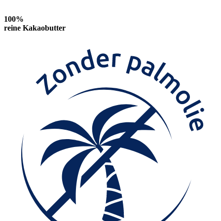
100%
reine Kakaobutter