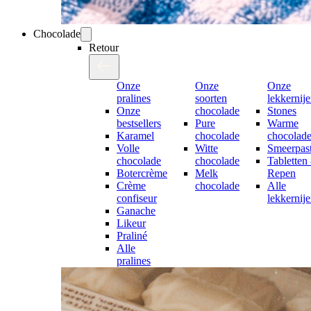
Chocolade
Retour
Onze
Onze
Onze
pralines
soorten
lekkernij
Onze
chocolade
Stones
bestsellers
Pure
Warme
Karamel
chocolade
chocolad
Volle
Witte
Smeerpast
chocolade
chocolade
Tabletten
Botercrème
Melk
Repen
Crème
chocolade
Alle
confiseur
lekkernij
Ganache
Likeur
Praliné
Alle
pralines