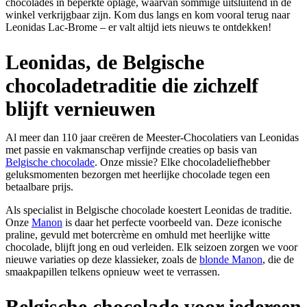
chocolades in beperkte oplage, waarvan sommige uitsluitend in de
winkel verkrijgbaar zijn. Kom dus langs en kom vooral terug naar
Leonidas Lac-Brome – er valt altijd iets nieuws te ontdekken!
Leonidas, de Belgische
chocoladetraditie die zichzelf
blijft vernieuwen
Al meer dan 110 jaar creëren de Meester-Chocolatiers van Leonidas
met passie en vakmanschap verfijnde creaties op basis van
Belgische chocolade
. Onze missie? Elke chocoladeliefhebber
geluksmomenten bezorgen met heerlijke chocolade tegen een
betaalbare prijs.
Als specialist in Belgische chocolade koestert Leonidas de traditie.
Onze
Manon
is daar het perfecte voorbeeld van. Deze iconische
praline, gevuld met botercrème en omhuld met heerlijke witte
chocolade, blijft jong en oud verleiden. Elk seizoen zorgen we voor
nieuwe variaties op deze klassieker, zoals de
blonde Manon
, die de
smaakpapillen telkens opnieuw weet te verrassen.
Belgische chocolade voor iedereen