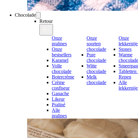
Chocolade
Retour
Onze
Onze
Onze
pralines
soorten
lekkernij
Onze
chocolade
Stones
bestsellers
Pure
Warme
Karamel
chocolade
chocolad
Volle
Witte
Smeerpast
chocolade
chocolade
Tabletten
Botercrème
Melk
Repen
Crème
chocolade
Alle
confiseur
lekkernij
Ganache
Likeur
Praliné
Alle
pralines