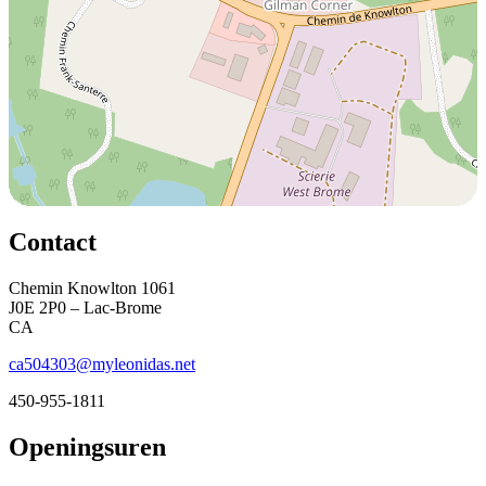
Contact
Chemin Knowlton 1061
J0E 2P0 – Lac-Brome
CA
ca504303@myleonidas.net
450-955-1811
Openingsuren