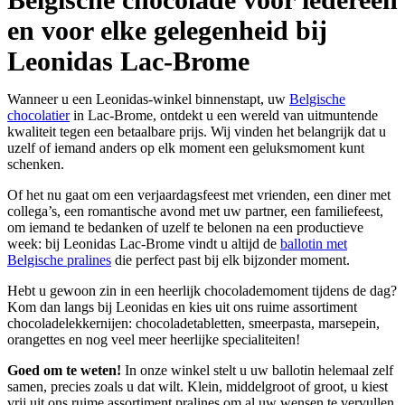
en voor elke gelegenheid bij
Leonidas Lac-Brome
Wanneer u een Leonidas-winkel binnenstapt, uw
Belgische
chocolatier
in Lac-Brome, ontdekt u een wereld van uitmuntende
kwaliteit tegen een betaalbare prijs. Wij vinden het belangrijk dat u
uzelf of iemand anders op elk moment een geluksmoment kunt
schenken.
Of het nu gaat om een verjaardagsfeest met vrienden, een diner met
collega’s, een romantische avond met uw partner, een familiefeest,
om iemand te bedanken of uzelf te belonen na een productieve
week: bij Leonidas Lac-Brome vindt u altijd de
ballotin met
Belgische pralines
die perfect past bij elk bijzonder moment.
Hebt u gewoon zin in een heerlijk chocolademoment tijdens de dag?
Kom dan langs bij Leonidas en kies uit ons ruime assortiment
chocoladelekkernijen: chocoladetabletten, smeerpasta, marsepein,
orangettes en nog veel meer heerlijke specialiteiten!
Goed om te weten!
In onze winkel stelt u uw ballotin helemaal zelf
samen, precies zoals u dat wilt. Klein, middelgroot of groot, u kiest
vrij uit ons ruime assortiment pralines om al uw wensen te vervullen.