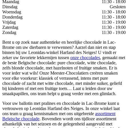
Maandag
11:30 - 18:00
Dinsdag
Gesloten
Woensdag
11:30 - 18:00
Donderdag
11:30 - 18:00
Vrijdag
11:30 - 19:00
Zaterdag
11:30 - 19:00
Zondag
11:30 - 19:00
Bent u op zoek naar authentieke en heerlijke chocolade in Lac-
Brome om uw dierbaren te verwennen? Aarzel dan niet en stap
binnen bij uw Leonidas-winkel Harfand des Neiges! U vindt er
zeker uw favoriete lekkernijen tussen
onze chocolades
, gemaakt met
de beste Belgische chocolade: pure chocolade, witte chocolade,
zelfs blonde chocolade, met hazelnoten of fruitige smaken. Er is
voor ieder wat wils! Onze Meester-Chocolatiers creëren smaken
voor elke voorkeur: klassiek of verrassend, intens met pure
chocolade of zacht met witte chocolade, met minder suiker, geliefd
bij kinderen of met een fruitige toets… Laat u leiden door uw
smaakpapillen, ons team helpt u graag verder met een glimlach.
Voor uw ballotin met pralines en chocolade in Lac-Brome kunt u
vertrouwen op Leonidas Harfand des Neiges. In onze winkel laat
ons team u graag kennismaken met ons uitgebreide
assortiment
Belgische chocolade
. Bovendien wordt ons tijdloze assortiment
afhankelijk van het seizoen en de gelegenheid aangevuld met