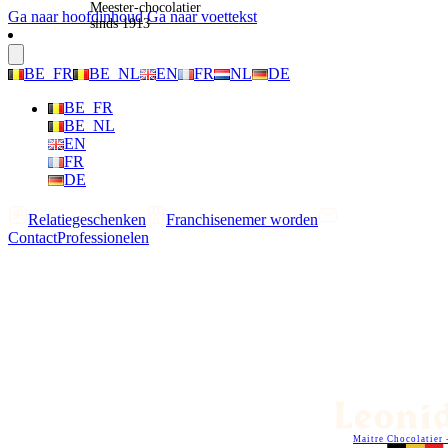
Meester-chocolatier
Ga naar hoofdinhoud
Ga naar voettekst
sinds 1913
BE_FR
BE_NL
EN
FR
NL
DE
BE_FR
BE_NL
EN
FR
DE
Relatiegeschenken
Franchisenemer worden
Contact
Professionelen
Maitre Chocolatier 