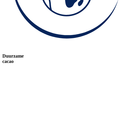
Duurzame
cacao