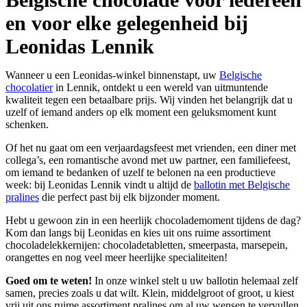
en voor elke gelegenheid bij
Leonidas Lennik
Wanneer u een Leonidas-winkel binnenstapt, uw
Belgische
chocolatier
in Lennik, ontdekt u een wereld van uitmuntende
kwaliteit tegen een betaalbare prijs. Wij vinden het belangrijk dat u
uzelf of iemand anders op elk moment een geluksmoment kunt
schenken.
Of het nu gaat om een verjaardagsfeest met vrienden, een diner met
collega’s, een romantische avond met uw partner, een familiefeest,
om iemand te bedanken of uzelf te belonen na een productieve
week: bij Leonidas Lennik vindt u altijd de
ballotin met Belgische
pralines
die perfect past bij elk bijzonder moment.
Hebt u gewoon zin in een heerlijk chocolademoment tijdens de dag?
Kom dan langs bij Leonidas en kies uit ons ruime assortiment
chocoladelekkernijen: chocoladetabletten, smeerpasta, marsepein,
orangettes en nog veel meer heerlijke specialiteiten!
Goed om te weten!
In onze winkel stelt u uw ballotin helemaal zelf
samen, precies zoals u dat wilt. Klein, middelgroot of groot, u kiest
vrij uit ons ruime assortiment pralines om al uw wensen te vervullen.