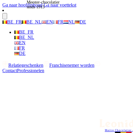
Meester-chocolatier
Ga naar hoofdinhoud
Ga naar voettekst
sinds 1913
BE_FR
BE_NL
EN
FR
NL
DE
BE_FR
BE_NL
EN
FR
DE
Relatiegeschenken
Franchisenemer worden
Contact
Professionelen
Maitre Chocolatier 