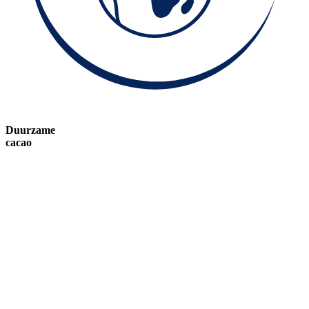
Duurzame
cacao