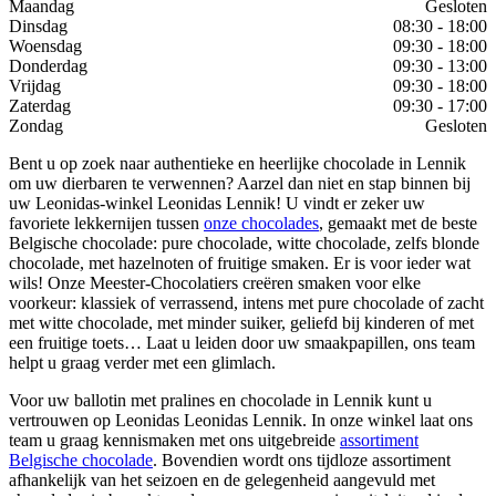
Maandag
Gesloten
Dinsdag
08:30 - 18:00
Woensdag
09:30 - 18:00
Donderdag
09:30 - 13:00
Vrijdag
09:30 - 18:00
Zaterdag
09:30 - 17:00
Zondag
Gesloten
Bent u op zoek naar authentieke en heerlijke chocolade in Lennik
om uw dierbaren te verwennen? Aarzel dan niet en stap binnen bij
uw Leonidas-winkel Leonidas Lennik! U vindt er zeker uw
favoriete lekkernijen tussen
onze chocolades
, gemaakt met de beste
Belgische chocolade: pure chocolade, witte chocolade, zelfs blonde
chocolade, met hazelnoten of fruitige smaken. Er is voor ieder wat
wils! Onze Meester-Chocolatiers creëren smaken voor elke
voorkeur: klassiek of verrassend, intens met pure chocolade of zacht
met witte chocolade, met minder suiker, geliefd bij kinderen of met
een fruitige toets… Laat u leiden door uw smaakpapillen, ons team
helpt u graag verder met een glimlach.
Voor uw ballotin met pralines en chocolade in Lennik kunt u
vertrouwen op Leonidas Leonidas Lennik. In onze winkel laat ons
team u graag kennismaken met ons uitgebreide
assortiment
Belgische chocolade
. Bovendien wordt ons tijdloze assortiment
afhankelijk van het seizoen en de gelegenheid aangevuld met