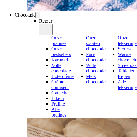
Chocolade
Retour
Onze
Onze
Onze
pralines
soorten
lekkernij
Onze
chocolade
Stones
bestsellers
Pure
Warme
Karamel
chocolade
chocolad
Volle
Witte
Smeerpast
chocolade
chocolade
Tabletten
Botercrème
Melk
Repen
Crème
chocolade
Alle
confiseur
lekkernij
Ganache
Likeur
Praliné
Alle
pralines