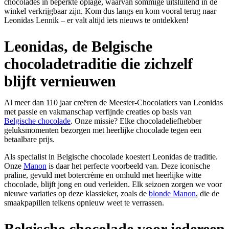
chocolades in beperkte oplage, waarvan sommige uitsluitend in de
winkel verkrijgbaar zijn. Kom dus langs en kom vooral terug naar
Leonidas Lennik – er valt altijd iets nieuws te ontdekken!
Leonidas, de Belgische
chocoladetraditie die zichzelf
blijft vernieuwen
Al meer dan 110 jaar creëren de Meester-Chocolatiers van Leonidas
met passie en vakmanschap verfijnde creaties op basis van
Belgische chocolade
. Onze missie? Elke chocoladeliefhebber
geluksmomenten bezorgen met heerlijke chocolade tegen een
betaalbare prijs.
Als specialist in Belgische chocolade koestert Leonidas de traditie.
Onze
Manon
is daar het perfecte voorbeeld van. Deze iconische
praline, gevuld met botercrème en omhuld met heerlijke witte
chocolade, blijft jong en oud verleiden. Elk seizoen zorgen we voor
nieuwe variaties op deze klassieker, zoals de
blonde Manon
, die de
smaakpapillen telkens opnieuw weet te verrassen.
Belgische chocolade voor iedereen