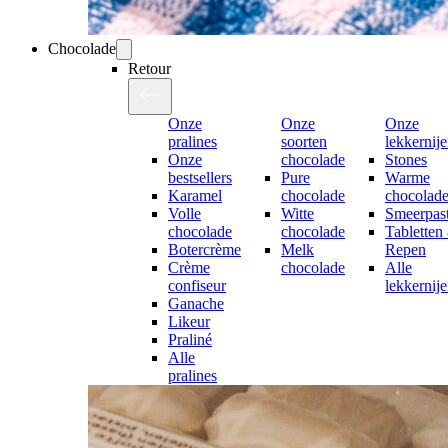
Chocolade
Retour
Onze
Onze
Onze
pralines
soorten
lekkernij
Onze
chocolade
Stones
bestsellers
Pure
Warme
Karamel
chocolade
chocolad
Volle
Witte
Smeerpast
chocolade
chocolade
Tabletten
Botercrème
Melk
Repen
Crème
chocolade
Alle
confiseur
lekkernij
Ganache
Likeur
Praliné
Alle
pralines