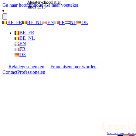
Meester-chocolatier
Ga naar hoofdinhoud
Ga naar voettekst
sinds 1913
BE_FR
BE_NL
EN
FR
NL
DE
BE_FR
BE_NL
EN
FR
DE
Relatiegeschenken
Franchisenemer worden
Contact
Professionelen
Maitre Chocolatier 