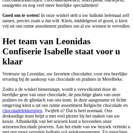
orangettes en nog veel meer heerlijke specialiteiten!
Goed om te weten!
In onze winkel stelt u uw ballotin helemaal zelf
samen, precies zoals u dat wilt. Klein, middelgroot of groot, u kiest
vrij uit ons ruime assortiment pralines om al uw wensen te vervullen.
Het team van Leonidas
Confiserie Isabelle staat voor u
klaar
Vertrouw op Leonidas, uw favoriete chocolatier, voor een heerlijke
ervaring bij de aankoop van chocolade en pralines in Merelbeke.
Zodra u de winkel binnenstapt, wordt u verwelkomd door de
heerlijke geur van onze chocolade, de prachtige glans van onze
pralines en de glimlach van ons team. In deze aangename en lichte
omgeving kiest u uit ons ruime assortiment Belgische chocolade en
chocoladelekkernijen
. Twijfelt u? Dat is heel normaal. Ons
deskundige team helpt u met veel plezier bij het maken van uw
keuze. Afhankelijk van het seizoen kunt u bovendien onze
seizoenschocolade proeven. Aan het einde van uw bezoek vertrekt u
met een mooi verpakte ballotin vol geluksmomenten. En misschien