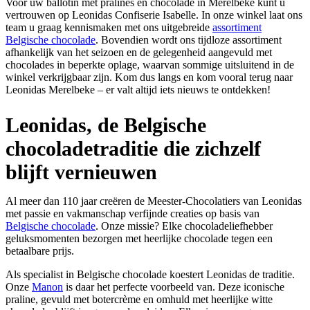
Voor uw ballotin met pralines en chocolade in Merelbeke kunt u
vertrouwen op Leonidas Confiserie Isabelle. In onze winkel laat ons
team u graag kennismaken met ons uitgebreide
assortiment
Belgische chocolade
. Bovendien wordt ons tijdloze assortiment
afhankelijk van het seizoen en de gelegenheid aangevuld met
chocolades in beperkte oplage, waarvan sommige uitsluitend in de
winkel verkrijgbaar zijn. Kom dus langs en kom vooral terug naar
Leonidas Merelbeke – er valt altijd iets nieuws te ontdekken!
Leonidas, de Belgische
chocoladetraditie die zichzelf
blijft vernieuwen
Al meer dan 110 jaar creëren de Meester-Chocolatiers van Leonidas
met passie en vakmanschap verfijnde creaties op basis van
Belgische chocolade
. Onze missie? Elke chocoladeliefhebber
geluksmomenten bezorgen met heerlijke chocolade tegen een
betaalbare prijs.
Als specialist in Belgische chocolade koestert Leonidas de traditie.
Onze
Manon
is daar het perfecte voorbeeld van. Deze iconische
praline, gevuld met botercrème en omhuld met heerlijke witte