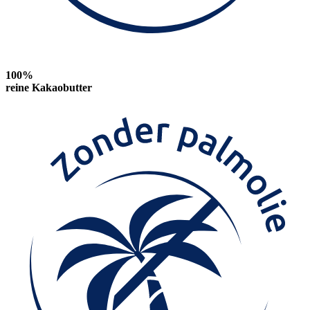
100%
reine Kakaobutter