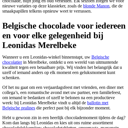
chocolade, blijft jong en oud verleiden. Elk seizoen zorgen we voor
nieuwe variaties op deze klassieker, zoals de
blonde Manon
, die de
smaakpapillen telkens opnieuw weet te verrassen.
Belgische chocolade voor iedereen
en voor elke gelegenheid bij
Leonidas Merelbeke
Wanneer u een Leonidas-winkel binnenstapt, uw
Belgische
chocolatier
in Merelbeke, ontdekt u een wereld van uitmuntende
kwaliteit tegen een betaalbare prijs. Wij vinden het belangrijk dat u
uzelf of iemand anders op elk moment een geluksmoment kunt
schenken.
Of het nu gaat om een verjaardagsfeest met vrienden, een diner met
collega’s, een romantische avond met uw partner, een familiefeest,
om iemand te bedanken of uzelf te belonen na een productieve
week: bij Leonidas Merelbeke vindt u altijd de
ballotin met
Belgische pralines
die perfect past bij elk bijzonder moment.
Hebt u gewoon zin in een heerlijk chocolademoment tijdens de dag?
Kom dan langs bij Leonidas en kies uit ons ruime assortiment
chocoladelekkernijen: chocoladetabletten, smeerpasta, marsepein,