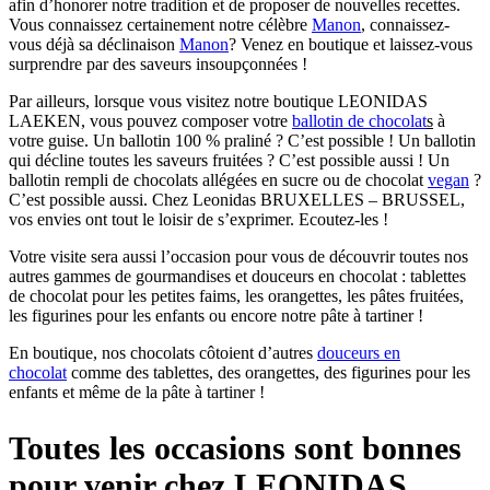
afin d’honorer notre tradition et de proposer de nouvelles recettes.
Vous connaissez certainement notre célèbre
Manon
, connaissez-
vous déjà sa déclinaison
Manon
? Venez en boutique et laissez-vous
surprendre par des saveurs insoupçonnées !
Par ailleurs, lorsque vous visitez notre boutique LEONIDAS
LAEKEN, vous pouvez composer votre
ballotin de chocolat
s
à
votre guise. Un ballotin 100 % praliné ? C’est possible ! Un ballotin
qui décline toutes les saveurs fruitées ? C’est possible aussi ! Un
ballotin rempli de chocolats allégées en sucre ou de chocolat
vegan
?
C’est possible aussi. Chez Leonidas BRUXELLES – BRUSSEL,
vos envies ont tout le loisir de s’exprimer. Ecoutez-les !
Votre visite sera aussi l’occasion pour vous de découvrir toutes nos
autres gammes de gourmandises et douceurs en chocolat : tablettes
de chocolat pour les petites faims, les orangettes, les pâtes fruitées,
les figurines pour les enfants ou encore notre pâte à tartiner !
En boutique, nos chocolats côtoient d’autres
douceurs en
chocolat
comme des tablettes, des orangettes, des figurines pour les
enfants et même de la pâte à tartiner !
Toutes les occasions sont bonnes
pour venir chez LEONIDAS