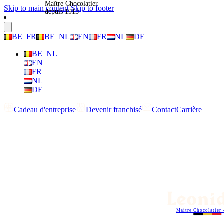
Maître Chocolatier
Skip to main content
Skip to footer
depuis 1913
BE_FR
BE_NL
EN
FR
NL
DE
BE_NL
EN
FR
NL
DE
Cadeau d'entreprise
Devenir franchisé
Contact
Carrière
Maitre Chocolatier 