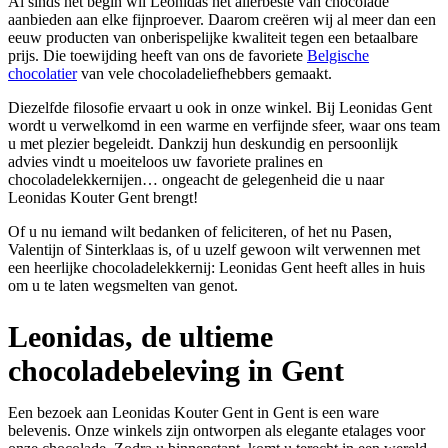
Al sinds het begin wil Leonidas het allerbeste van chocolade
aanbieden aan elke fijnproever. Daarom creëren wij al meer dan een
eeuw producten van onberispelijke kwaliteit tegen een betaalbare
prijs. Die toewijding heeft van ons de favoriete
Belgische
chocolatier
van vele chocoladeliefhebbers gemaakt.
Diezelfde filosofie ervaart u ook in onze winkel. Bij Leonidas Gent
wordt u verwelkomd in een warme en verfijnde sfeer, waar ons team
u met plezier begeleidt. Dankzij hun deskundig en persoonlijk
advies vindt u moeiteloos uw favoriete pralines en
chocoladelekkernijen… ongeacht de gelegenheid die u naar
Leonidas Kouter Gent brengt!
Of u nu iemand wilt bedanken of feliciteren, of het nu Pasen,
Valentijn of Sinterklaas is, of u uzelf gewoon wilt verwennen met
een heerlijke chocoladelekkernij: Leonidas Gent heeft alles in huis
om u te laten wegsmelten van genot.
Leonidas, de ultieme
chocoladebeleving in Gent
Een bezoek aan Leonidas Kouter Gent in Gent is een ware
belevenis. Onze winkels zijn ontworpen als elegante etalages voor