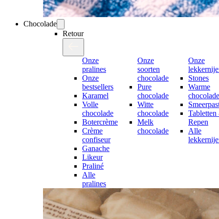
Chocolade
Retour
Onze
Onze
Onze
pralines
soorten
lekkernij
Onze
chocolade
Stones
bestsellers
Pure
Warme
Karamel
chocolade
chocolad
Volle
Witte
Smeerpast
chocolade
chocolade
Tabletten
Botercrème
Melk
Repen
Crème
chocolade
Alle
confiseur
lekkernij
Ganache
Likeur
Praliné
Alle
pralines