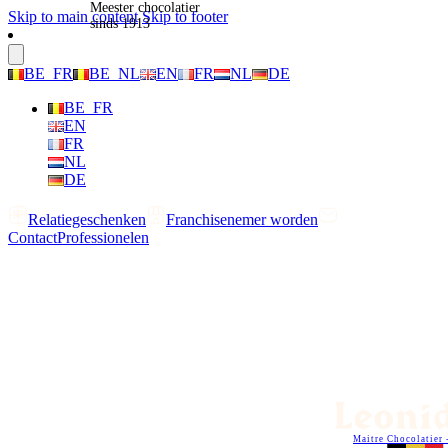
Meester chocolatier
Skip to main content
Skip to footer
sinds 1913
BE_FR
BE_NL
EN
FR
NL
DE
BE_FR
EN
FR
NL
DE
Relatiegeschenken
Franchisenemer worden
Contact
Professionelen
Maitre Chocolatier 