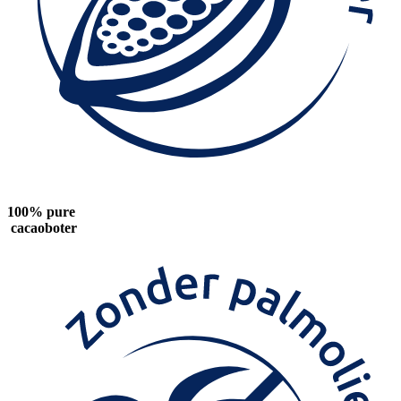
100% pure
cacaoboter