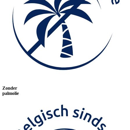
Zonder
palmolie