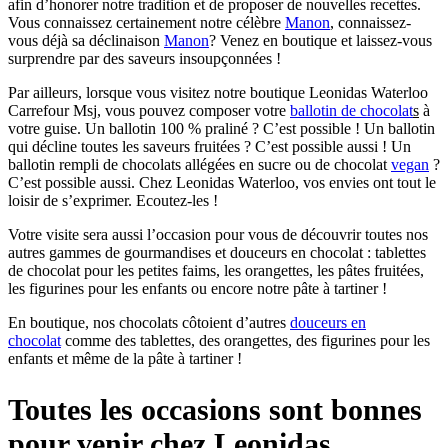
afin d’honorer notre tradition et de proposer de nouvelles recettes.
Vous connaissez certainement notre célèbre
Manon
, connaissez-
vous déjà sa déclinaison
Manon
? Venez en boutique et laissez-vous
surprendre par des saveurs insoupçonnées !
Par ailleurs, lorsque vous visitez notre boutique Leonidas Waterloo
Carrefour Msj, vous pouvez composer votre
ballotin de chocolat
s
à
votre guise. Un ballotin 100 % praliné ? C’est possible ! Un ballotin
qui décline toutes les saveurs fruitées ? C’est possible aussi ! Un
ballotin rempli de chocolats allégées en sucre ou de chocolat
vegan
?
C’est possible aussi. Chez Leonidas Waterloo, vos envies ont tout le
loisir de s’exprimer. Ecoutez-les !
Votre visite sera aussi l’occasion pour vous de découvrir toutes nos
autres gammes de gourmandises et douceurs en chocolat : tablettes
de chocolat pour les petites faims, les orangettes, les pâtes fruitées,
les figurines pour les enfants ou encore notre pâte à tartiner !
En boutique, nos chocolats côtoient d’autres
douceurs en
chocolat
comme des tablettes, des orangettes, des figurines pour les
enfants et même de la pâte à tartiner !
Toutes les occasions sont bonnes
pour venir chez Leonidas