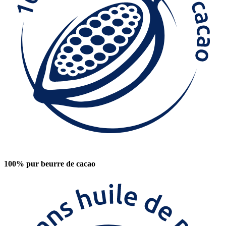
100% pur beurre de cacao