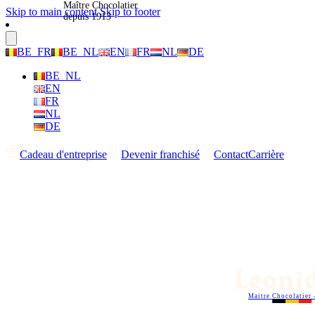
Maître Chocolatier
Skip to main content
Skip to footer
depuis 1913
BE_FR
BE_NL
EN
FR
NL
DE
BE_NL
EN
FR
NL
DE
Cadeau d'entreprise
Devenir franchisé
Contact
Carrière
Maitre Chocolatier 