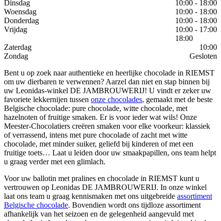
Dinsdag
10:00 - 18:00
Woensdag
10:00 - 18:00
Donderdag
10:00 - 18:00
Vrijdag
10:00 - 17:00
18:00
Zaterdag
10:00
Zondag
Gesloten
Bent u op zoek naar authentieke en heerlijke chocolade in RIEMST
om uw dierbaren te verwennen? Aarzel dan niet en stap binnen bij
uw Leonidas-winkel DE JAMBROUWERIJ! U vindt er zeker uw
favoriete lekkernijen tussen
onze chocolades
, gemaakt met de beste
Belgische chocolade: pure chocolade, witte chocolade, met
hazelnoten of fruitige smaken. Er is voor ieder wat wils! Onze
Meester-Chocolatiers creëren smaken voor elke voorkeur: klassiek
of verrassend, intens met pure chocolade of zacht met witte
chocolade, met minder suiker, geliefd bij kinderen of met een
fruitige toets… Laat u leiden door uw smaakpapillen, ons team helpt
u graag verder met een glimlach.
Voor uw ballotin met pralines en chocolade in RIEMST kunt u
vertrouwen op Leonidas DE JAMBROUWERIJ. In onze winkel
laat ons team u graag kennismaken met ons uitgebreide
assortiment
Belgische chocolade
. Bovendien wordt ons tijdloze assortiment
afhankelijk van het seizoen en de gelegenheid aangevuld met