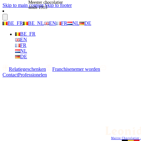
Meester chocolatier
Skip to main content
Skip to footer
sinds 1913
BE_FR
BE_NL
EN
FR
NL
DE
BE_FR
EN
FR
NL
DE
Relatiegeschenken
Franchisenemer worden
Contact
Professionelen
Maitre Chocolatier 