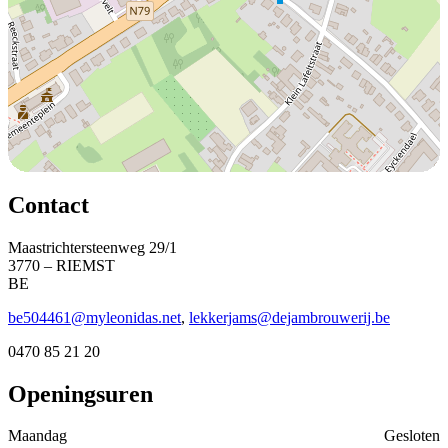
Contact
Maastrichtersteenweg 29/1
3770 – RIEMST
BE
be504461@myleonidas.net
,
lekkerjams@dejambrouwerij.be
0470 85 21 20
Openingsuren
Maandag
Gesloten