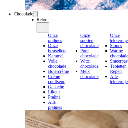
Chocolade
Retour
Onze
Onze
Onze
pralines
soorten
lekkernij
Onze
chocolade
Stones
bestsellers
Pure
Warme
Karamel
chocolade
chocolad
Volle
Witte
Smeerpast
chocolade
chocolade
Tabletten
Botercrème
Melk
Repen
Crème
chocolade
Alle
confiseur
lekkernij
Ganache
Likeur
Praliné
Alle
pralines