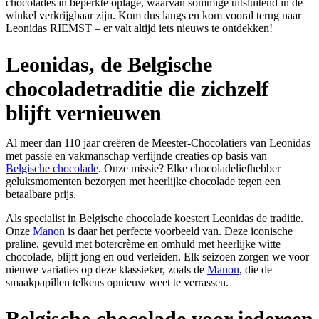
chocolades in beperkte oplage, waarvan sommige uitsluitend in de
winkel verkrijgbaar zijn. Kom dus langs en kom vooral terug naar
Leonidas RIEMST – er valt altijd iets nieuws te ontdekken!
Leonidas, de Belgische
chocoladetraditie die zichzelf
blijft vernieuwen
Al meer dan 110 jaar creëren de Meester-Chocolatiers van Leonidas
met passie en vakmanschap verfijnde creaties op basis van
Belgische chocolade
. Onze missie? Elke chocoladeliefhebber
geluksmomenten bezorgen met heerlijke chocolade tegen een
betaalbare prijs.
Als specialist in Belgische chocolade koestert Leonidas de traditie.
Onze
Manon
is daar het perfecte voorbeeld van. Deze iconische
praline, gevuld met botercrème en omhuld met heerlijke witte
chocolade, blijft jong en oud verleiden. Elk seizoen zorgen we voor
nieuwe variaties op deze klassieker, zoals de
Manon
, die de
smaakpapillen telkens opnieuw weet te verrassen.
Belgische chocolade voor iedereen