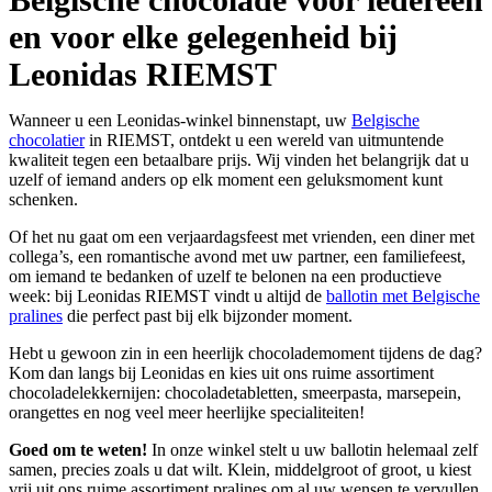
en voor elke gelegenheid bij
Leonidas RIEMST
Wanneer u een Leonidas-winkel binnenstapt, uw
Belgische
chocolatier
in RIEMST, ontdekt u een wereld van uitmuntende
kwaliteit tegen een betaalbare prijs. Wij vinden het belangrijk dat u
uzelf of iemand anders op elk moment een geluksmoment kunt
schenken.
Of het nu gaat om een verjaardagsfeest met vrienden, een diner met
collega’s, een romantische avond met uw partner, een familiefeest,
om iemand te bedanken of uzelf te belonen na een productieve
week: bij Leonidas RIEMST vindt u altijd de
ballotin met Belgische
pralines
die perfect past bij elk bijzonder moment.
Hebt u gewoon zin in een heerlijk chocolademoment tijdens de dag?
Kom dan langs bij Leonidas en kies uit ons ruime assortiment
chocoladelekkernijen: chocoladetabletten, smeerpasta, marsepein,
orangettes en nog veel meer heerlijke specialiteiten!
Goed om te weten!
In onze winkel stelt u uw ballotin helemaal zelf
samen, precies zoals u dat wilt. Klein, middelgroot of groot, u kiest
vrij uit ons ruime assortiment pralines om al uw wensen te vervullen.