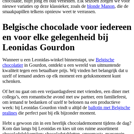
chocolade, blijft jong en oud verleiden. Elk seizoen zorgen we voor
nieuwe variaties op deze klassieker, zoals de
blonde Manon
, die de
smaakpapillen telkens opnieuw weet te verrassen.
Belgische chocolade voor iedereen
en voor elke gelegenheid bij
Leonidas Gourdon
Wanneer u een Leonidas-winkel binnenstapt, uw
Belgische
chocolatier
in Gourdon, ontdekt u een wereld van uitmuntende
kwaliteit tegen een betaalbare prijs. Wij vinden het belangrijk dat u
uzelf of iemand anders op elk moment een geluksmoment kunt
schenken.
Of het nu gaat om een verjaardagsfeest met vrienden, een diner met
collega’s, een romantische avond met uw partner, een familiefeest,
om iemand te bedanken of uzelf te belonen na een productieve
week: bij Leonidas Gourdon vindt u altijd de
ballotin met Belgische
pralines
die perfect past bij elk bijzonder moment.
Hebt u gewoon zin in een heerlijk chocolademoment tijdens de dag?
Kom dan langs bij Leonidas en kies uit ons ruime assortiment
chocoladelekkernijen: chocoladetabletten, smeerpasta, marsepein,