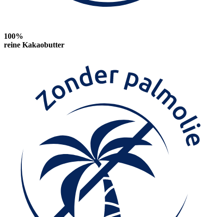
100%
reine Kakaobutter