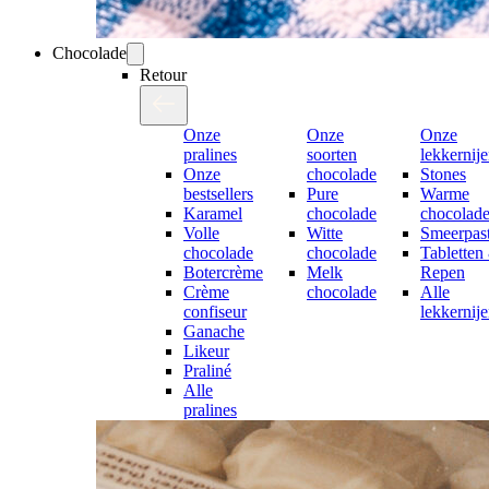
Chocolade
Retour
Onze
Onze
Onze
pralines
soorten
lekkernij
Onze
chocolade
Stones
bestsellers
Pure
Warme
Karamel
chocolade
chocolad
Volle
Witte
Smeerpast
chocolade
chocolade
Tabletten
Botercrème
Melk
Repen
Crème
chocolade
Alle
confiseur
lekkernij
Ganache
Likeur
Praliné
Alle
pralines