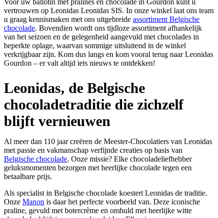
Voor uw ballotin met pralines en chocolade in Gourdon kunt u
vertrouwen op Leonidas Leonidas SIS. In onze winkel laat ons team
u graag kennismaken met ons uitgebreide
assortiment Belgische
chocolade
. Bovendien wordt ons tijdloze assortiment afhankelijk
van het seizoen en de gelegenheid aangevuld met chocolades in
beperkte oplage, waarvan sommige uitsluitend in de winkel
verkrijgbaar zijn. Kom dus langs en kom vooral terug naar Leonidas
Gourdon – er valt altijd iets nieuws te ontdekken!
Leonidas, de Belgische
chocoladetraditie die zichzelf
blijft vernieuwen
Al meer dan 110 jaar creëren de Meester-Chocolatiers van Leonidas
met passie en vakmanschap verfijnde creaties op basis van
Belgische chocolade
. Onze missie? Elke chocoladeliefhebber
geluksmomenten bezorgen met heerlijke chocolade tegen een
betaalbare prijs.
Als specialist in Belgische chocolade koestert Leonidas de traditie.
Onze
Manon
is daar het perfecte voorbeeld van. Deze iconische
praline, gevuld met botercrème en omhuld met heerlijke witte