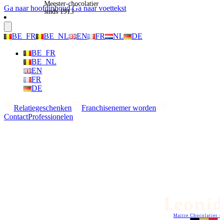
Meester-chocolatier
Ga naar hoofdinhoud
Ga naar voettekst
sinds 1913
BE_FR
BE_NL
EN
FR
NL
DE
BE_FR
BE_NL
EN
FR
DE
Relatiegeschenken
Franchisenemer worden
Contact
Professionelen
Maitre Chocolatier 