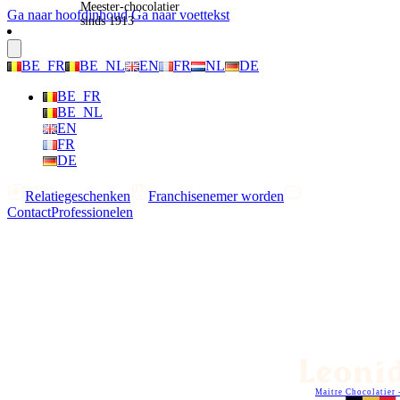
Meester-chocolatier
Ga naar hoofdinhoud
Ga naar voettekst
sinds 1913
BE_FR
BE_NL
EN
FR
NL
DE
BE_FR
BE_NL
EN
FR
DE
Relatiegeschenken
Franchisenemer worden
Contact
Professionelen
Maitre Chocolatier 