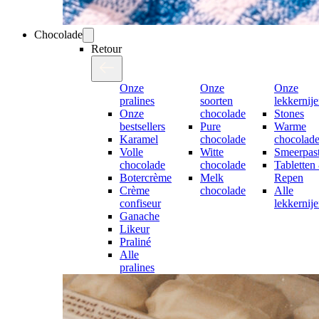
Chocolade
Retour
Onze
Onze
Onze
pralines
soorten
lekkernij
Onze
chocolade
Stones
bestsellers
Pure
Warme
Karamel
chocolade
chocolad
Volle
Witte
Smeerpast
chocolade
chocolade
Tabletten
Botercrème
Melk
Repen
Crème
chocolade
Alle
confiseur
lekkernij
Ganache
Likeur
Praliné
Alle
pralines