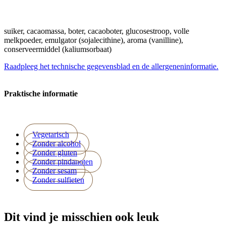
suiker, cacaomassa, boter, cacaoboter, glucosestroop, volle
melkpoeder, emulgator (sojalecithine), aroma (vanilline),
conserveermiddel (kaliumsorbaat)
Raadpleeg het technische gegevensblad en de allergeneninformatie.
Praktische informatie
Vegetarisch
Zonder alcohol
Zonder gluten
Zonder pindanoten
Zonder sesam
Zonder sulfieten
Dit vind je misschien ook leuk