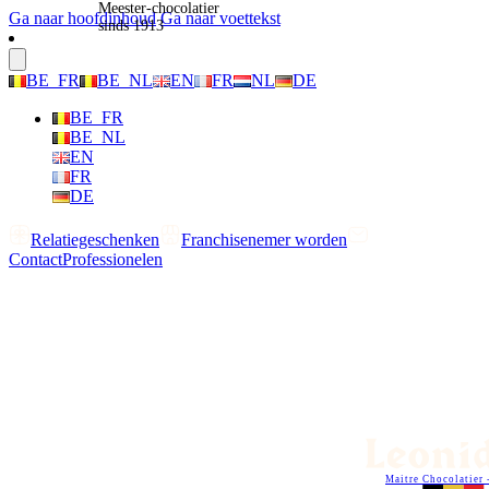
Meester-chocolatier
Ga naar hoofdinhoud
Ga naar voettekst
sinds 1913
BE_FR
BE_NL
EN
FR
NL
DE
BE_FR
BE_NL
EN
FR
DE
Relatiegeschenken
Franchisenemer worden
Contact
Professionelen
Maitre Chocolatier 