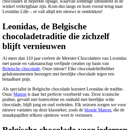
chocolades in beperkte oplage, waarvan sommige uitsluitend in de
winkel verkrijgbaar zijn. Kom dus langs en kom vooral terug naar
Leonidas Lille – er valt altijd iets nieuws te ontdekken!
Leonidas, de Belgische
chocoladetraditie die zichzelf
blijft vernieuwen
Al meer dan 110 jaar creëren de Meester-Chocolatiers van Leonidas
met passie en vakmanschap verfijnde creaties op basis van
Belgische chocolade
. Onze missie? Elke chocoladeliefhebber
geluksmomenten bezorgen met heerlijke chocolade tegen een
betaalbare prijs.
Als specialist in Belgische chocolade koestert Leonidas de traditie.
Onze
Manon
is daar het perfecte voorbeeld van. Deze iconische
praline, gevuld met botercrème en omhuld met heerlijke witte
chocolade, blijft jong en oud verleiden. Elk seizoen zorgen we voor
nieuwe variaties op deze klassieker, zoals de
blonde Manon
, die de
smaakpapillen telkens opnieuw weet te verrassen.
Belgische chocolade voor iedereen