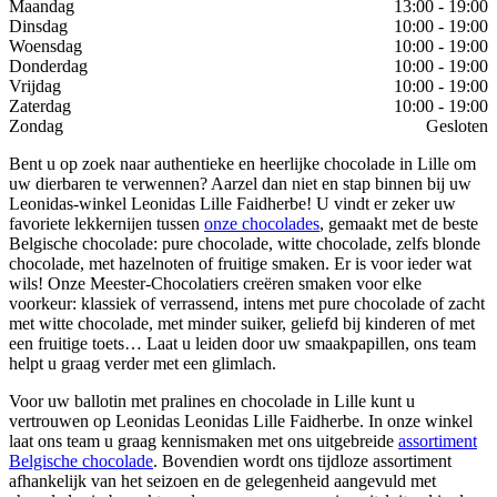
Maandag
13:00 - 19:00
Dinsdag
10:00 - 19:00
Woensdag
10:00 - 19:00
Donderdag
10:00 - 19:00
Vrijdag
10:00 - 19:00
Zaterdag
10:00 - 19:00
Zondag
Gesloten
Bent u op zoek naar authentieke en heerlijke chocolade in Lille om
uw dierbaren te verwennen? Aarzel dan niet en stap binnen bij uw
Leonidas-winkel Leonidas Lille Faidherbe! U vindt er zeker uw
favoriete lekkernijen tussen
onze chocolades
, gemaakt met de beste
Belgische chocolade: pure chocolade, witte chocolade, zelfs blonde
chocolade, met hazelnoten of fruitige smaken. Er is voor ieder wat
wils! Onze Meester-Chocolatiers creëren smaken voor elke
voorkeur: klassiek of verrassend, intens met pure chocolade of zacht
met witte chocolade, met minder suiker, geliefd bij kinderen of met
een fruitige toets… Laat u leiden door uw smaakpapillen, ons team
helpt u graag verder met een glimlach.
Voor uw ballotin met pralines en chocolade in Lille kunt u
vertrouwen op Leonidas Leonidas Lille Faidherbe. In onze winkel
laat ons team u graag kennismaken met ons uitgebreide
assortiment
Belgische chocolade
. Bovendien wordt ons tijdloze assortiment
afhankelijk van het seizoen en de gelegenheid aangevuld met