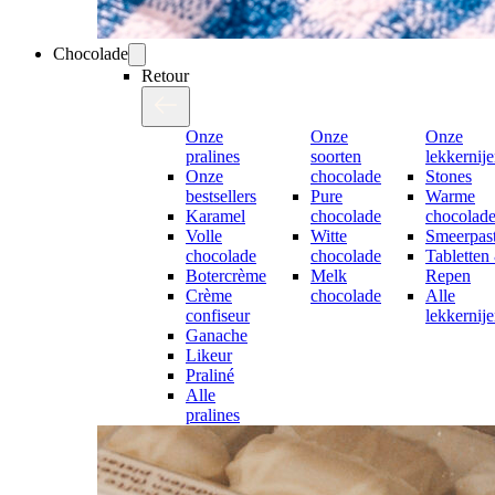
Chocolade
Retour
Onze
Onze
Onze
pralines
soorten
lekkernij
Onze
chocolade
Stones
bestsellers
Pure
Warme
Karamel
chocolade
chocolad
Volle
Witte
Smeerpast
chocolade
chocolade
Tabletten
Botercrème
Melk
Repen
Crème
chocolade
Alle
confiseur
lekkernij
Ganache
Likeur
Praliné
Alle
pralines