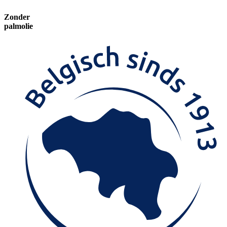
Zonder
palmolie