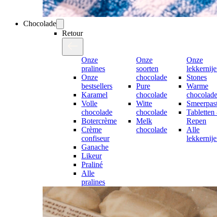
Chocolade
Retour
Onze
Onze
Onze
pralines
soorten
lekkernij
Onze
chocolade
Stones
bestsellers
Pure
Warme
Karamel
chocolade
chocolad
Volle
Witte
Smeerpast
chocolade
chocolade
Tabletten
Botercrème
Melk
Repen
Crème
chocolade
Alle
confiseur
lekkernij
Ganache
Likeur
Praliné
Alle
pralines