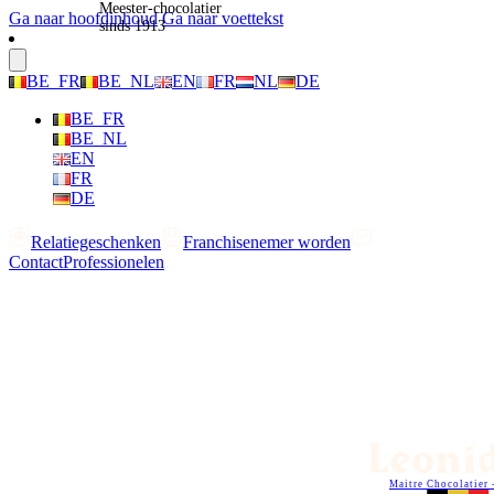
Meester-chocolatier
Ga naar hoofdinhoud
Ga naar voettekst
sinds 1913
BE_FR
BE_NL
EN
FR
NL
DE
BE_FR
BE_NL
EN
FR
DE
Relatiegeschenken
Franchisenemer worden
Contact
Professionelen
Maitre Chocolatier 