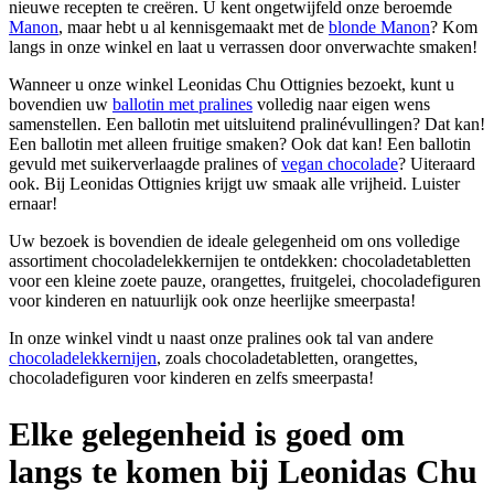
nieuwe recepten te creëren. U kent ongetwijfeld onze beroemde
Manon
, maar hebt u al kennisgemaakt met de
blonde Manon
? Kom
langs in onze winkel en laat u verrassen door onverwachte smaken!
Wanneer u onze winkel Leonidas Chu Ottignies bezoekt, kunt u
bovendien uw
ballotin met pralines
volledig naar eigen wens
samenstellen. Een ballotin met uitsluitend pralinévullingen? Dat kan!
Een ballotin met alleen fruitige smaken? Ook dat kan! Een ballotin
gevuld met suikerverlaagde pralines of
vegan chocolade
? Uiteraard
ook. Bij Leonidas Ottignies krijgt uw smaak alle vrijheid. Luister
ernaar!
Uw bezoek is bovendien de ideale gelegenheid om ons volledige
assortiment chocoladelekkernijen te ontdekken: chocoladetabletten
voor een kleine zoete pauze, orangettes, fruitgelei, chocoladefiguren
voor kinderen en natuurlijk ook onze heerlijke smeerpasta!
In onze winkel vindt u naast onze pralines ook tal van andere
chocoladelekkernijen
, zoals chocoladetabletten, orangettes,
chocoladefiguren voor kinderen en zelfs smeerpasta!
Elke gelegenheid is goed om
langs te komen bij Leonidas Chu