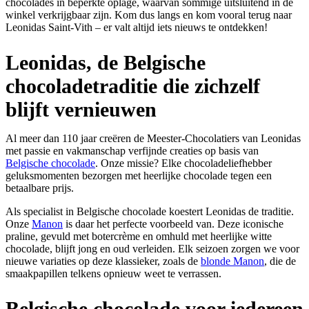
chocolades in beperkte oplage, waarvan sommige uitsluitend in de
winkel verkrijgbaar zijn. Kom dus langs en kom vooral terug naar
Leonidas Saint-Vith – er valt altijd iets nieuws te ontdekken!
Leonidas, de Belgische
chocoladetraditie die zichzelf
blijft vernieuwen
Al meer dan 110 jaar creëren de Meester-Chocolatiers van Leonidas
met passie en vakmanschap verfijnde creaties op basis van
Belgische chocolade
. Onze missie? Elke chocoladeliefhebber
geluksmomenten bezorgen met heerlijke chocolade tegen een
betaalbare prijs.
Als specialist in Belgische chocolade koestert Leonidas de traditie.
Onze
Manon
is daar het perfecte voorbeeld van. Deze iconische
praline, gevuld met botercrème en omhuld met heerlijke witte
chocolade, blijft jong en oud verleiden. Elk seizoen zorgen we voor
nieuwe variaties op deze klassieker, zoals de
blonde Manon
, die de
smaakpapillen telkens opnieuw weet te verrassen.
Belgische chocolade voor iedereen