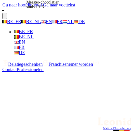
Meester-chocolatier
Ga naar hoofdinhoud
Ga naar voettekst
sinds 1913
BE_FR
BE_NL
EN
FR
NL
DE
BE_FR
BE_NL
EN
FR
DE
Relatiegeschenken
Franchisenemer worden
Contact
Professionelen
Maitre Chocolatier 