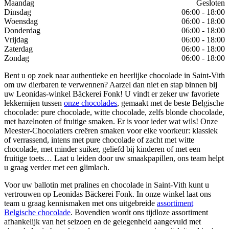
Maandag
Gesloten
Dinsdag
06:00 - 18:00
Woensdag
06:00 - 18:00
Donderdag
06:00 - 18:00
Vrijdag
06:00 - 18:00
Zaterdag
06:00 - 18:00
Zondag
06:00 - 18:00
Bent u op zoek naar authentieke en heerlijke chocolade in Saint-Vith
om uw dierbaren te verwennen? Aarzel dan niet en stap binnen bij
uw Leonidas-winkel Bäckerei Fonk! U vindt er zeker uw favoriete
lekkernijen tussen
onze chocolades
, gemaakt met de beste Belgische
chocolade: pure chocolade, witte chocolade, zelfs blonde chocolade,
met hazelnoten of fruitige smaken. Er is voor ieder wat wils! Onze
Meester-Chocolatiers creëren smaken voor elke voorkeur: klassiek
of verrassend, intens met pure chocolade of zacht met witte
chocolade, met minder suiker, geliefd bij kinderen of met een
fruitige toets… Laat u leiden door uw smaakpapillen, ons team helpt
u graag verder met een glimlach.
Voor uw ballotin met pralines en chocolade in Saint-Vith kunt u
vertrouwen op Leonidas Bäckerei Fonk. In onze winkel laat ons
team u graag kennismaken met ons uitgebreide
assortiment
Belgische chocolade
. Bovendien wordt ons tijdloze assortiment
afhankelijk van het seizoen en de gelegenheid aangevuld met