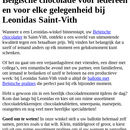
en voor elke gelegenheid bij
Leonidas Saint-Vith
Wanneer u een Leonidas-winkel binnenstapt, uw
Belgische
chocolatier
in Saint-Vith, ontdekt u een wereld van uitmuntende
kwaliteit tegen een betaalbare prijs. Wij vinden het belangrijk dat u
uzelf of iemand anders op elk moment een geluksmoment kunt
schenken.
Of het nu gaat om een verjaardagsfeest met vrienden, een diner met
collega’s, een romantische avond met uw partner, een familiefeest,
om iemand te bedanken of uzelf te belonen na een productieve
week: bij Leonidas Saint-Vith vindt u altijd de
ballotin met
Belgische pralines
die perfect past bij elk bijzonder moment.
Hebt u gewoon zin in een heerlijk chocolademoment tijdens de dag?
Kom dan langs bij Leonidas en kies uit ons ruime assortiment
chocoladelekkernijen: chocoladetabletten, smeerpasta, marsepein,
orangettes en nog veel meer heerlijke specialiteiten!
Goed om te weten!
In onze winkel stelt u uw ballotin helemaal zelf
samen, precies zoals u dat wilt. Klein, middelgroot of groot, u kiest
vrij uit ons ruime assortiment pralines om al uw wensen te vervullen.