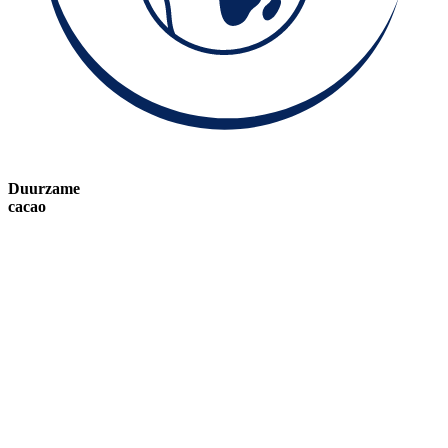
Duurzame
cacao