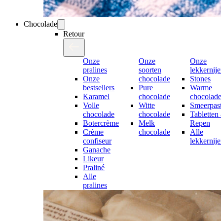
Chocolade
Retour
Onze
Onze
Onze
pralines
soorten
lekkernij
Onze
chocolade
Stones
bestsellers
Pure
Warme
Karamel
chocolade
chocolad
Volle
Witte
Smeerpast
chocolade
chocolade
Tabletten
Botercrème
Melk
Repen
Crème
chocolade
Alle
confiseur
lekkernij
Ganache
Likeur
Praliné
Alle
pralines