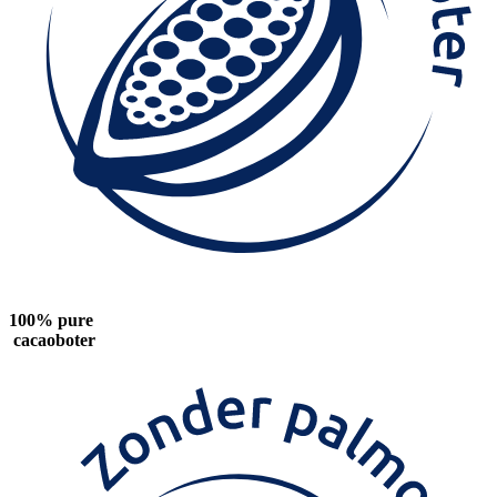
100% pure
cacaoboter