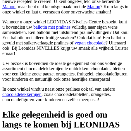
nieuwe recepten te creëren. U kent ongetwijfeld onze beroemde
Manon
, maar hebt u al kennisgemaakt met de
Manon
? Kom langs in
onze winkel en laat u verrassen door onverwachte smaken!
Wanneer u onze winkel LEONIDAS Nivelles Centre bezoekt, kunt
u bovendien uw
ballotin met pralines
volledig naar eigen wens
samenstellen. Een ballotin met uitsluitend pralinévullingen? Dat kan!
Een ballotin met alleen fruitige smaken? Ook dat kan! Een ballotin
gevuld met suikerverlaagde pralines of
vegan chocolade
? Uiteraard
ook. Bij Leonidas NIVELLES krijgt uw smaak alle vrijheid. Luister
ernaar!
Uw bezoek is bovendien de ideale gelegenheid om ons volledige
assortiment chocoladelekkernijen te ontdekken: chocoladetabletten
voor een kleine zoete pauze, orangettes, fruitgelei, chocoladefiguren
voor kinderen en natuurlijk ook onze heerlijke smeerpasta!
In onze winkel vindt u naast onze pralines ook tal van andere
chocoladelekkernijen
, zoals chocoladetabletten, orangettes,
chocoladefiguren voor kinderen en zelfs smeerpasta!
Elke gelegenheid is goed om
langs te komen bij LEONIDAS