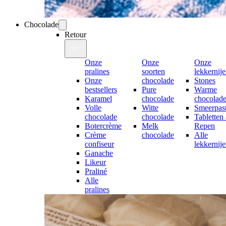
Chocolade
Retour
Onze
Onze
Onze
pralines
soorten
lekkernij
Onze
chocolade
Stones
bestsellers
Pure
Warme
Karamel
chocolade
chocolad
Volle
Witte
Smeerpast
chocolade
chocolade
Tabletten
Botercrème
Melk
Repen
Crème
chocolade
Alle
confiseur
lekkernij
Ganache
Likeur
Praliné
Alle
pralines