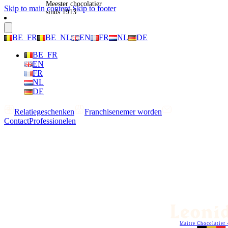
Meester chocolatier
Skip to main content
Skip to footer
sinds 1913
BE_FR
BE_NL
EN
FR
NL
DE
BE_FR
EN
FR
NL
DE
Relatiegeschenken
Franchisenemer worden
Contact
Professionelen
Maitre Chocolatier 