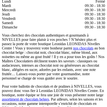
Lundi
Fermé
Mardi
09:30 - 18:30
Mercredi
09:30 - 18:30
Jeudi
09:30 - 18:30
Vendredi
09:30 - 18:30
Samedi
09:30 - 18:30
Dimanche
09:30 - 18:30
Vous cherchez des chocolats authentiques et gourmands à
NIVELLES pour faire plaisir à vos proches ? N’hésitez plus et
passez la porte de votre boutique Leonidas LEONIDAS Nivelles
Centre ! Vous y trouverez votre bonheur parmi
nos chocolats
au bon
chocolat belge : chocolat noir, chocolat blanc, même blond, aux
noisettes ou même au gout fruité ! Il y en a pour tous les goûts ! Nos
Maîtres Chocolatiers déclinent toutes les saveurs : classiques ou
audacieuses, intenses au chocolat noir ou généreuses au chocolat
blanc, allégées en sucre, adorées par les enfants, avec une note
fruitée… Laissez-vous porter par votre gourmandise, notre
personnel se charge de vous guider avec le sourire.
Pour votre ballotin de chocolats et de pralines à NIVELLES, vous
pouvez donc vous fier à Leonidas LEONIDAS Nivelles Centre. En
boutique, notre équipe se fera une joie de vous présenter notre large
assortiment de chocolats belges
. Par ailleurs, selon les saisons et les
occasions, notre gamme intemporelle s’enrichit de chocolats en