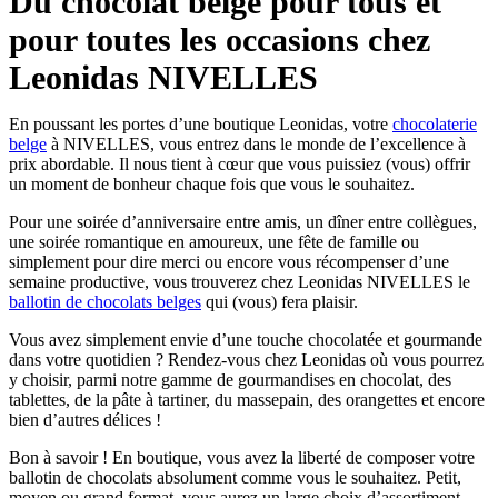
Du chocolat belge pour tous et
pour toutes les occasions chez
Leonidas NIVELLES
En poussant les portes d’une boutique Leonidas, votre
chocolaterie
belge
à NIVELLES, vous entrez dans le monde de l’excellence à
prix abordable. Il nous tient à cœur que vous puissiez (vous) offrir
un moment de bonheur chaque fois que vous le souhaitez.
Pour une soirée d’anniversaire entre amis, un dîner entre collègues,
une soirée romantique en amoureux, une fête de famille ou
simplement pour dire merci ou encore vous récompenser d’une
semaine productive, vous trouverez chez Leonidas NIVELLES le
ballotin de chocolats belges
qui (vous) fera plaisir.
Vous avez simplement envie d’une touche chocolatée et gourmande
dans votre quotidien ? Rendez-vous chez Leonidas où vous pourrez
y choisir, parmi notre gamme de gourmandises en chocolat, des
tablettes, de la pâte à tartiner, du massepain, des orangettes et encore
bien d’autres délices !
Bon à savoir ! En boutique, vous avez la liberté de composer votre
ballotin de chocolats absolument comme vous le souhaitez. Petit,
moyen ou grand format, vous aurez un large choix d’assortiment