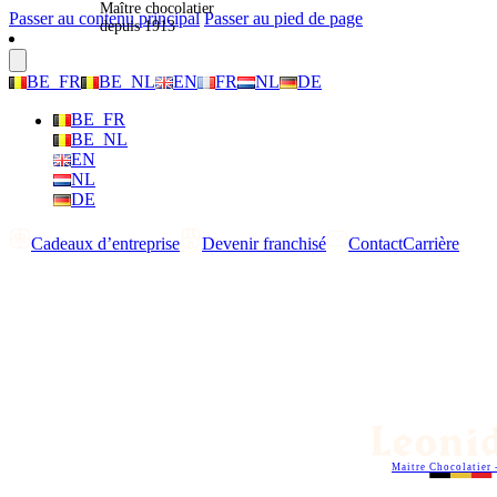
Maître chocolatier
Passer au contenu principal
Passer au pied de page
depuis 1913
BE_FR
BE_NL
EN
FR
NL
DE
BE_FR
BE_NL
EN
NL
DE
Cadeaux d’entreprise
Devenir franchisé
Contact
Carrière
Maitre Chocolatier 