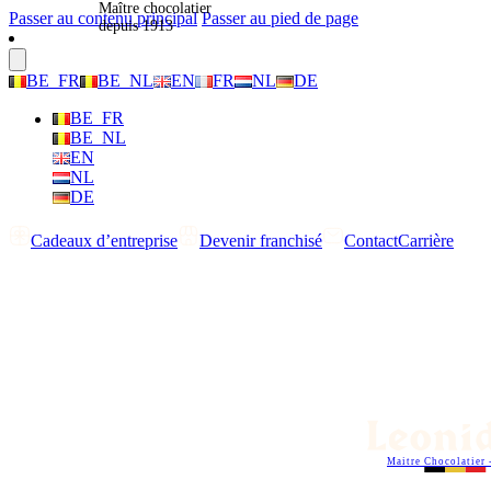
Maître chocolatier
Passer au contenu principal
Passer au pied de page
depuis 1913
BE_FR
BE_NL
EN
FR
NL
DE
BE_FR
BE_NL
EN
NL
DE
Cadeaux d’entreprise
Devenir franchisé
Contact
Carrière
Maitre Chocolatier 