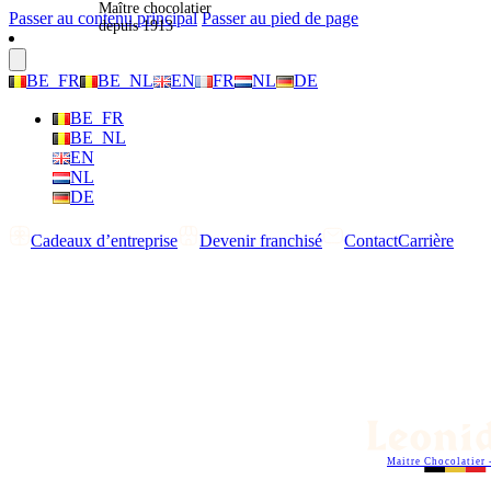
Maître chocolatier
Passer au contenu principal
Passer au pied de page
depuis 1913
BE_FR
BE_NL
EN
FR
NL
DE
BE_FR
BE_NL
EN
NL
DE
Cadeaux d’entreprise
Devenir franchisé
Contact
Carrière
Maitre Chocolatier 