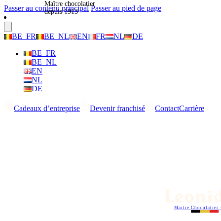
Maître chocolatier
Passer au contenu principal
Passer au pied de page
depuis 1913
BE_FR
BE_NL
EN
FR
NL
DE
BE_FR
BE_NL
EN
NL
DE
Cadeaux d’entreprise
Devenir franchisé
Contact
Carrière
Maitre Chocolatier 