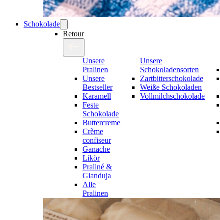
Schokolade
Retour
Unsere
Unsere
Pralinen
Schokoladensorten
Unsere
Zartbitterschokolade
Bestseller
Weiße Schokoladen
Karamell
Vollmilchschokolade
Feste
Schokolade
Buttercreme
Crème
confiseur
Ganache
Likör
Praliné &
Gianduja
Alle
Pralinen