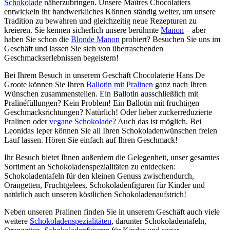
Schokolade
näherzubringen. Unsere Maîtres Chocolatiers
entwickeln ihr handwerkliches Können ständig weiter, um unsere
Tradition zu bewahren und gleichzeitig neue Rezepturen zu
kreieren. Sie kennen sicherlich unsere berühmte
Manon
– aber
haben Sie schon die
Blonde Manon
probiert? Besuchen Sie uns im
Geschäft und lassen Sie sich von überraschenden
Geschmackserlebnissen begeistern!
Bei Ihrem Besuch in unserem Geschäft Chocolaterie Hans De
Groote können Sie Ihren
Ballotin mit Pralinen
ganz nach Ihren
Wünschen zusammenstellen. Ein Ballotin ausschließlich mit
Pralinéfüllungen? Kein Problem! Ein Ballotin mit fruchtigen
Geschmacksrichtungen? Natürlich! Oder lieber zuckerreduzierte
Pralinen oder
vegane Schokolade
? Auch das ist möglich. Bei
Leonidas Ieper können Sie all Ihren Schokoladenwünschen freien
Lauf lassen. Hören Sie einfach auf Ihren Geschmack!
Ihr Besuch bietet Ihnen außerdem die Gelegenheit, unser gesamtes
Sortiment an Schokoladenspezialitäten zu entdecken:
Schokoladentafeln für den kleinen Genuss zwischendurch,
Orangetten, Fruchtgelees, Schokoladenfiguren für Kinder und
natürlich auch unseren köstlichen Schokoladenaufstrich!
Neben unseren Pralinen finden Sie in unserem Geschäft auch viele
weitere
Schokoladenspezialitäten
, darunter Schokoladentafeln,