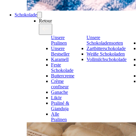
Schokolade
Retour
Unsere
Unsere
Pralinen
Schokoladensorten
Unsere
Zartbitterschokolade
Bestseller
Weiße Schokoladen
Karamell
Vollmilchschokolade
Feste
Schokolade
Buttercreme
Crème
confiseur
Ganache
Likör
Praliné &
Gianduja
Alle
Pralinen