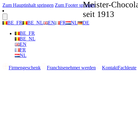
Meister-Chocola
Zum Hauptinhalt springen
Zum Footer springen
seit 1913
BE_FR
BE_NL
EN
FR
NL
DE
BE_FR
BE_NL
EN
FR
NL
Firmengeschenk
Franchisenehmer werden
Kontakt
Fachleute