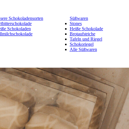
sere Schokoladensorten
Süßwaren
rtbitterschokolade
Stones
iße Schokoladen
Heiße Schokolade
llmilchschokolade
Brotaufstriche
Tafeln und Riegel
Schokoriegel
Alle Süßwaren