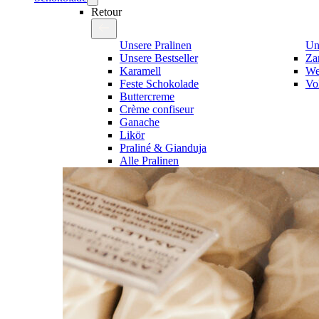
Retour
Unsere Pralinen
Un
Unsere Bestseller
Za
Karamell
We
Feste Schokolade
Vo
Buttercreme
Crème confiseur
Ganache
Likör
Praliné & Gianduja
Alle Pralinen