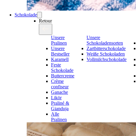
Schokolade
Retour
Unsere
Unsere
Pralinen
Schokoladensorten
Unsere
Zartbitterschokolade
Bestseller
Weiße Schokoladen
Karamell
Vollmilchschokolade
Feste
Schokolade
Buttercreme
Crème
confiseur
Ganache
Likör
Praliné &
Gianduja
Alle
Pralinen