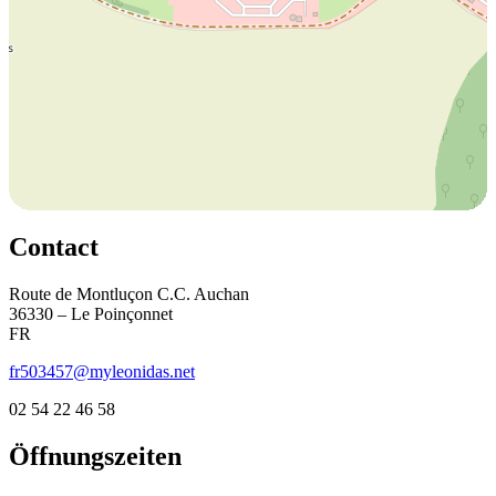
Contact
Route de Montluçon C.C. Auchan
36330 – Le Poinçonnet
FR
fr503457@myleonidas.net
02 54 22 46 58
Öffnungszeiten