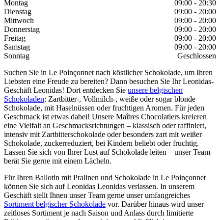
Montag
09:00 - 20:30
Dienstag
09:00 - 20:00
Mittwoch
09:00 - 20:00
Donnerstag
09:00 - 20:00
Freitag
09:00 - 20:00
Samstag
09:00 - 20:00
Sonntag
Geschlossen
Suchen Sie in Le Poinçonnet nach köstlicher Schokolade, um Ihren
Liebsten eine Freude zu bereiten? Dann besuchen Sie Ihr Leonidas-
Geschäft Leonidas! Dort entdecken Sie
unsere belgischen
Schokoladen
: Zartbitter-, Vollmilch-, weiße oder sogar blonde
Schokolade, mit Haselnüssen oder fruchtigen Aromen. Für jeden
Geschmack ist etwas dabei! Unsere Maîtres Chocolatiers kreieren
eine Vielfalt an Geschmacksrichtungen – klassisch oder raffiniert,
intensiv mit Zartbitterschokolade oder besonders zart mit weißer
Schokolade, zuckerreduziert, bei Kindern beliebt oder fruchtig.
Lassen Sie sich von Ihrer Lust auf Schokolade leiten – unser Team
berät Sie gerne mit einem Lächeln.
Für Ihren Ballotin mit Pralinen und Schokolade in Le Poinçonnet
können Sie sich auf Leonidas Leonidas verlassen. In unserem
Geschäft stellt Ihnen unser Team gerne unser umfangreiches
Sortiment belgischer Schokolade
vor. Darüber hinaus wird unser
zeitloses Sortiment je nach Saison und Anlass durch limitierte