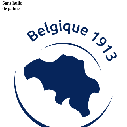
Sans huile
de palme