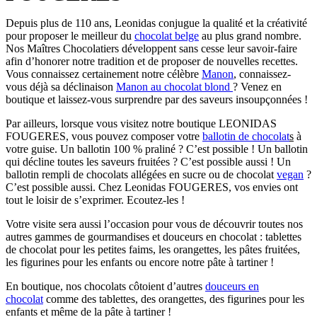
Depuis plus de 110 ans, Leonidas conjugue la qualité et la créativité
pour proposer le meilleur du
chocolat belge
au plus grand nombre.
Nos Maîtres Chocolatiers développent sans cesse leur savoir-faire
afin d’honorer notre tradition et de proposer de nouvelles recettes.
Vous connaissez certainement notre célèbre
Manon
, connaissez-
vous déjà sa déclinaison
Manon au chocolat blond
? Venez en
boutique et laissez-vous surprendre par des saveurs insoupçonnées !
Par ailleurs, lorsque vous visitez notre boutique LEONIDAS
FOUGERES, vous pouvez composer votre
ballotin de chocolat
s
à
votre guise. Un ballotin 100 % praliné ? C’est possible ! Un ballotin
qui décline toutes les saveurs fruitées ? C’est possible aussi ! Un
ballotin rempli de chocolats allégées en sucre ou de chocolat
vegan
?
C’est possible aussi. Chez Leonidas FOUGERES, vos envies ont
tout le loisir de s’exprimer. Ecoutez-les !
Votre visite sera aussi l’occasion pour vous de découvrir toutes nos
autres gammes de gourmandises et douceurs en chocolat : tablettes
de chocolat pour les petites faims, les orangettes, les pâtes fruitées,
les figurines pour les enfants ou encore notre pâte à tartiner !
En boutique, nos chocolats côtoient d’autres
douceurs en
chocolat
comme des tablettes, des orangettes, des figurines pour les
enfants et même de la pâte à tartiner !