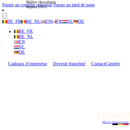
Maître chocolatier
Passer au contenu principal
Passer au pied de page
depuis 1913
BE_FR
BE_NL
EN
FR
NL
DE
BE_FR
BE_NL
EN
NL
DE
Cadeaux d’entreprise
Devenir franchisé
Contact
Carrière
Maitre Chocolatier 