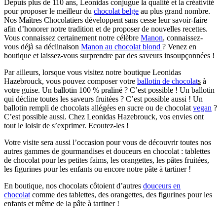
Depuis plus de 110 ans, Leonidas conjugue la qualité et la créativité
pour proposer le meilleur du
chocolat belge
au plus grand nombre.
Nos Maîtres Chocolatiers développent sans cesse leur savoir-faire
afin d’honorer notre tradition et de proposer de nouvelles recettes.
Vous connaissez certainement notre célèbre
Manon
, connaissez-
vous déjà sa déclinaison
Manon au chocolat blond
? Venez en
boutique et laissez-vous surprendre par des saveurs insoupçonnées !
Par ailleurs, lorsque vous visitez notre boutique Leonidas
Hazebrouck, vous pouvez composer votre
ballotin de chocolat
s
à
votre guise. Un ballotin 100 % praliné ? C’est possible ! Un ballotin
qui décline toutes les saveurs fruitées ? C’est possible aussi ! Un
ballotin rempli de chocolats allégées en sucre ou de chocolat
vegan
?
C’est possible aussi. Chez Leonidas Hazebrouck, vos envies ont
tout le loisir de s’exprimer. Ecoutez-les !
Votre visite sera aussi l’occasion pour vous de découvrir toutes nos
autres gammes de gourmandises et douceurs en chocolat : tablettes
de chocolat pour les petites faims, les orangettes, les pâtes fruitées,
les figurines pour les enfants ou encore notre pâte à tartiner !
En boutique, nos chocolats côtoient d’autres
douceurs en
chocolat
comme des tablettes, des orangettes, des figurines pour les
enfants et même de la pâte à tartiner !