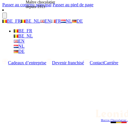
Maître chocolatier
Passer au contenu principal
Passer au pied de page
depuis 1913
BE_FR
BE_NL
EN
FR
NL
DE
BE_FR
BE_NL
EN
NL
DE
Cadeaux d’entreprise
Devenir franchisé
Contact
Carrière
Maitre Chocolatier 