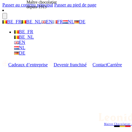
Maître chocolatier
Passer au contenu principal
Passer au pied de page
depuis 1913
BE_FR
BE_NL
EN
FR
NL
DE
BE_FR
BE_NL
EN
NL
DE
Cadeaux d’entreprise
Devenir franchisé
Contact
Carrière
Maitre Chocolatier 