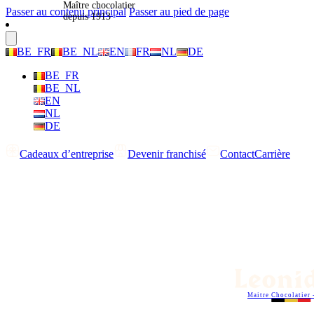
Maître chocolatier
Passer au contenu principal
Passer au pied de page
depuis 1913
BE_FR
BE_NL
EN
FR
NL
DE
BE_FR
BE_NL
EN
NL
DE
Cadeaux d’entreprise
Devenir franchisé
Contact
Carrière
Maitre Chocolatier 