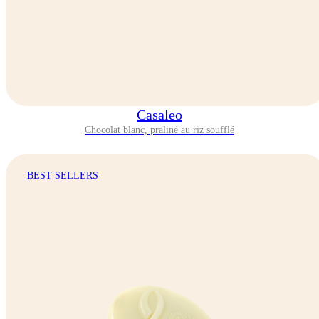
Casaleo
Chocolat blanc, praliné au riz soufflé
BEST SELLERS