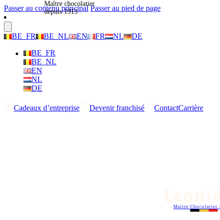
Maître chocolatier
Passer au contenu principal
Passer au pied de page
depuis 1913
BE_FR
BE_NL
EN
FR
NL
DE
BE_FR
BE_NL
EN
NL
DE
Cadeaux d’entreprise
Devenir franchisé
Contact
Carrière
Maitre Chocolatier 