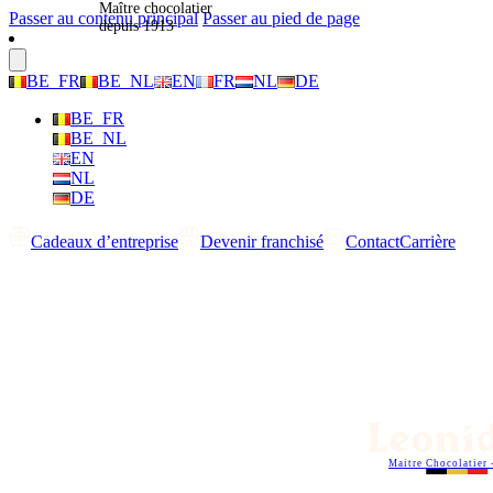
Maître chocolatier
Passer au contenu principal
Passer au pied de page
depuis 1913
BE_FR
BE_NL
EN
FR
NL
DE
BE_FR
BE_NL
EN
NL
DE
Cadeaux d’entreprise
Devenir franchisé
Contact
Carrière
Maitre Chocolatier 