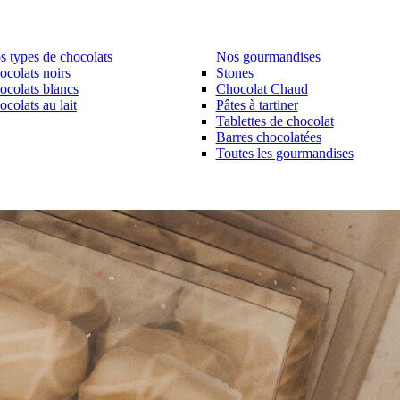
s types de chocolats
Nos gourmandises
ocolats noirs
Stones
ocolats blancs
Chocolat Chaud
colats au lait
Pâtes à tartiner
Tablettes de chocolat
Barres chocolatées
Toutes les gourmandises