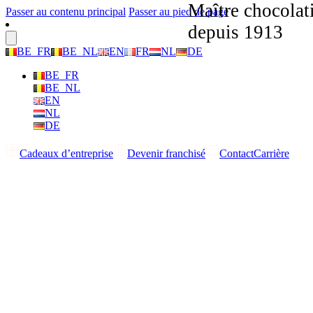
Maître chocolat
Passer au contenu principal
Passer au pied de page
depuis 1913
BE_FR
BE_NL
EN
FR
NL
DE
BE_FR
BE_NL
EN
NL
DE
Cadeaux d’entreprise
Devenir franchisé
Contact
Carrière