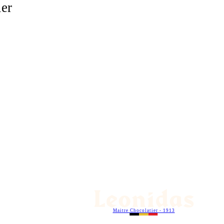
ier
Maitre Chocolatier - 1913