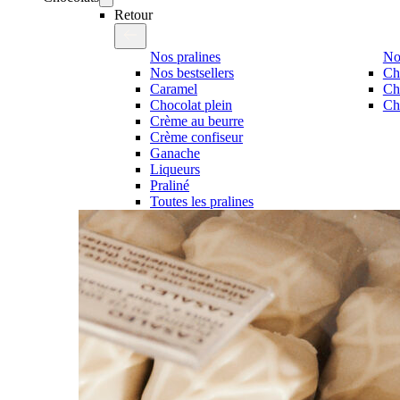
Retour
Nos pralines
No
Nos bestsellers
Ch
Caramel
Ch
Chocolat plein
Cho
Crème au beurre
Crème confiseur
Ganache
Liqueurs
Praliné
Toutes les pralines