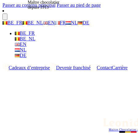
Maître chocolatier
Passer au contenu principal
Passer au pied de page
depuis 1913
BE_FR
BE_NL
EN
FR
NL
DE
BE_FR
BE_NL
EN
NL
DE
Cadeaux d’entreprise
Devenir franchisé
Contact
Carrière
Maitre Chocolatier 