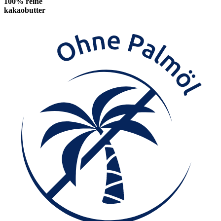
100% reine
kakaobutter