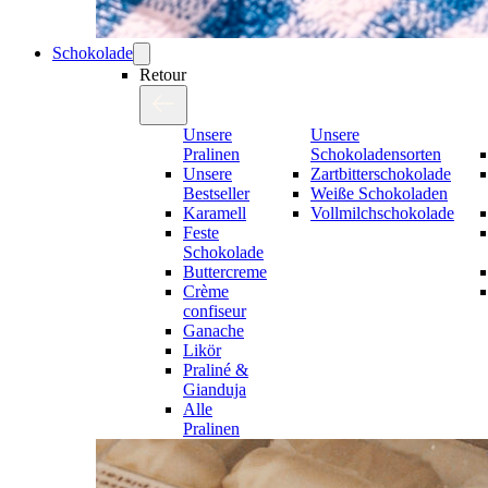
Schokolade
Retour
Unsere
Unsere
Pralinen
Schokoladensorten
Unsere
Zartbitterschokolade
Bestseller
Weiße Schokoladen
Karamell
Vollmilchschokolade
Feste
Schokolade
Buttercreme
Crème
confiseur
Ganache
Likör
Praliné &
Gianduja
Alle
Pralinen