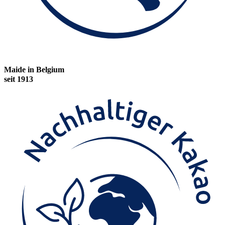
Maide in Belgium
seit 1913