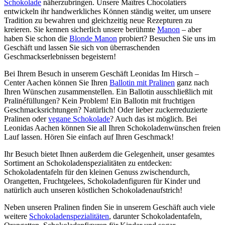
Schokolade
näherzubringen. Unsere Maîtres Chocolatiers
entwickeln ihr handwerkliches Können ständig weiter, um unsere
Tradition zu bewahren und gleichzeitig neue Rezepturen zu
kreieren. Sie kennen sicherlich unsere berühmte
Manon
– aber
haben Sie schon die
Blonde Manon
probiert? Besuchen Sie uns im
Geschäft und lassen Sie sich von überraschenden
Geschmackserlebnissen begeistern!
Bei Ihrem Besuch in unserem Geschäft Leonidas Im Hirsch –
Center Aachen können Sie Ihren
Ballotin mit Pralinen
ganz nach
Ihren Wünschen zusammenstellen. Ein Ballotin ausschließlich mit
Pralinéfüllungen? Kein Problem! Ein Ballotin mit fruchtigen
Geschmacksrichtungen? Natürlich! Oder lieber zuckerreduzierte
Pralinen oder
vegane Schokolade
? Auch das ist möglich. Bei
Leonidas Aachen können Sie all Ihren Schokoladenwünschen freien
Lauf lassen. Hören Sie einfach auf Ihren Geschmack!
Ihr Besuch bietet Ihnen außerdem die Gelegenheit, unser gesamtes
Sortiment an Schokoladenspezialitäten zu entdecken:
Schokoladentafeln für den kleinen Genuss zwischendurch,
Orangetten, Fruchtgelees, Schokoladenfiguren für Kinder und
natürlich auch unseren köstlichen Schokoladenaufstrich!
Neben unseren Pralinen finden Sie in unserem Geschäft auch viele
weitere
Schokoladenspezialitäten
, darunter Schokoladentafeln,