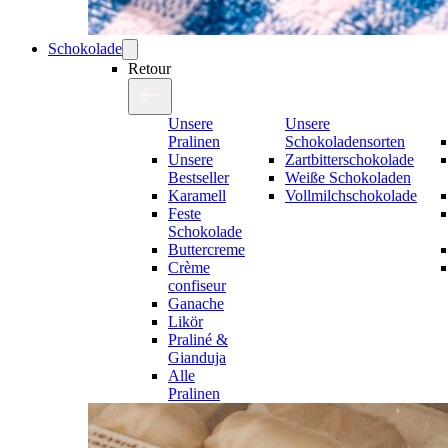
Schokolade
Retour
Unsere
Unsere
Pralinen
Schokoladensorten
Unsere
Zartbitterschokolade
Bestseller
Weiße Schokoladen
Karamell
Vollmilchschokolade
Feste
Schokolade
Buttercreme
Crème
confiseur
Ganache
Likör
Praliné &
Gianduja
Alle
Pralinen