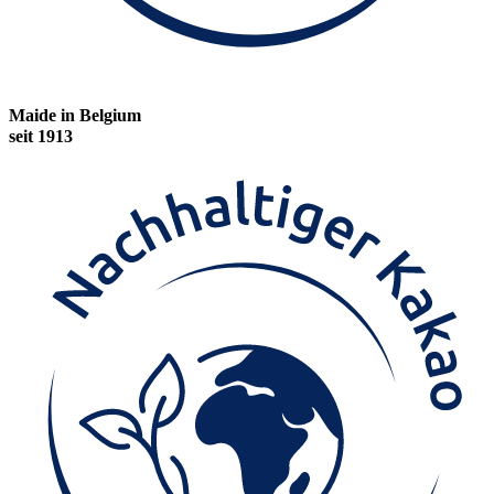
Maide in Belgium
seit 1913