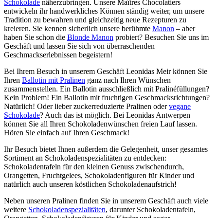
Schokolade
näherzubringen. Unsere Maîtres Chocolatiers
entwickeln ihr handwerkliches Können ständig weiter, um unsere
Tradition zu bewahren und gleichzeitig neue Rezepturen zu
kreieren. Sie kennen sicherlich unsere berühmte
Manon
– aber
haben Sie schon die
Blonde Manon
probiert? Besuchen Sie uns im
Geschäft und lassen Sie sich von überraschenden
Geschmackserlebnissen begeistern!
Bei Ihrem Besuch in unserem Geschäft Leonidas Meir können Sie
Ihren
Ballotin mit Pralinen
ganz nach Ihren Wünschen
zusammenstellen. Ein Ballotin ausschließlich mit Pralinéfüllungen?
Kein Problem! Ein Ballotin mit fruchtigen Geschmacksrichtungen?
Natürlich! Oder lieber zuckerreduzierte Pralinen oder
vegane
Schokolade
? Auch das ist möglich. Bei Leonidas Antwerpen
können Sie all Ihren Schokoladenwünschen freien Lauf lassen.
Hören Sie einfach auf Ihren Geschmack!
Ihr Besuch bietet Ihnen außerdem die Gelegenheit, unser gesamtes
Sortiment an Schokoladenspezialitäten zu entdecken:
Schokoladentafeln für den kleinen Genuss zwischendurch,
Orangetten, Fruchtgelees, Schokoladenfiguren für Kinder und
natürlich auch unseren köstlichen Schokoladenaufstrich!
Neben unseren Pralinen finden Sie in unserem Geschäft auch viele
weitere
Schokoladenspezialitäten
, darunter Schokoladentafeln,