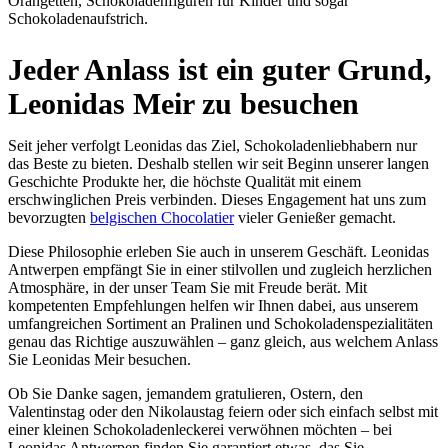
Orangetten, Schokoladenfiguren für Kinder und sogar
Schokoladenaufstrich.
Jeder Anlass ist ein guter Grund,
Leonidas Meir zu besuchen
Seit jeher verfolgt Leonidas das Ziel, Schokoladenliebhabern nur
das Beste zu bieten. Deshalb stellen wir seit Beginn unserer langen
Geschichte Produkte her, die höchste Qualität mit einem
erschwinglichen Preis verbinden. Dieses Engagement hat uns zum
bevorzugten
belgischen Chocolatier
vieler Genießer gemacht.
Diese Philosophie erleben Sie auch in unserem Geschäft. Leonidas
Antwerpen empfängt Sie in einer stilvollen und zugleich herzlichen
Atmosphäre, in der unser Team Sie mit Freude berät. Mit
kompetenten Empfehlungen helfen wir Ihnen dabei, aus unserem
umfangreichen Sortiment an Pralinen und Schokoladenspezialitäten
genau das Richtige auszuwählen – ganz gleich, aus welchem Anlass
Sie Leonidas Meir besuchen.
Ob Sie Danke sagen, jemandem gratulieren, Ostern, den
Valentinstag oder den Nikolaustag feiern oder sich einfach selbst mit
einer kleinen Schokoladenleckerei verwöhnen möchten – bei
Leonidas Antwerpen finden Sie garantiert etwas, das Sie