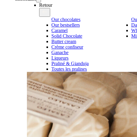
Retour
Our chocolates
Our
Our bestsellers
Da
Caramel
Wh
Solid Chocolate
Mi
Butter cream
Crème confiseur
Ganache
Liqueurs
Praliné & Gianduja
Toutes les pralines