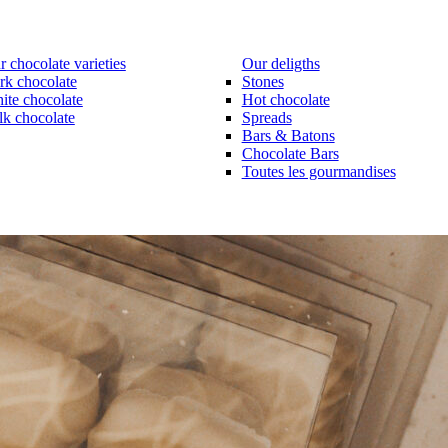
 chocolate varieties
Our deligths
rk chocolate
Stones
ite chocolate
Hot chocolate
lk chocolate
Spreads
Bars & Batons
Chocolate Bars
Toutes les gourmandises