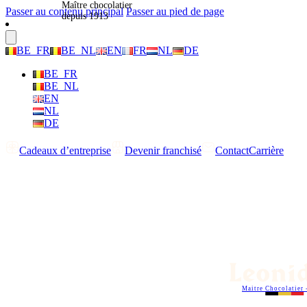
Maître chocolatier
Passer au contenu principal
Passer au pied de page
depuis 1913
BE_FR
BE_NL
EN
FR
NL
DE
BE_FR
BE_NL
EN
NL
DE
Cadeaux d’entreprise
Devenir franchisé
Contact
Carrière
Maitre Chocolatier 