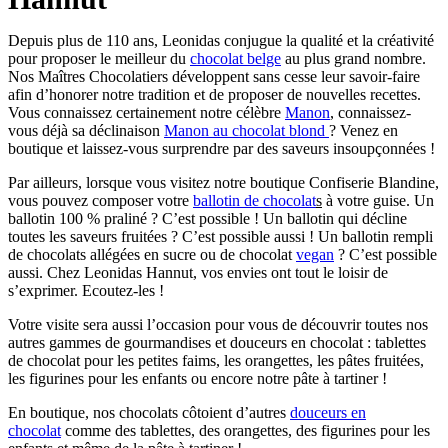
Depuis plus de 110 ans, Leonidas conjugue la qualité et la créativité
pour proposer le meilleur du
chocolat belge
au plus grand nombre.
Nos Maîtres Chocolatiers développent sans cesse leur savoir-faire
afin d’honorer notre tradition et de proposer de nouvelles recettes.
Vous connaissez certainement notre célèbre
Manon
, connaissez-
vous déjà sa déclinaison
Manon au chocolat blond
? Venez en
boutique et laissez-vous surprendre par des saveurs insoupçonnées !
Par ailleurs, lorsque vous visitez notre boutique Confiserie Blandine,
vous pouvez composer votre
ballotin de chocolat
s
à votre guise. Un
ballotin 100 % praliné ? C’est possible ! Un ballotin qui décline
toutes les saveurs fruitées ? C’est possible aussi ! Un ballotin rempli
de chocolats allégées en sucre ou de chocolat
vegan
? C’est possible
aussi. Chez Leonidas Hannut, vos envies ont tout le loisir de
s’exprimer. Ecoutez-les !
Votre visite sera aussi l’occasion pour vous de découvrir toutes nos
autres gammes de gourmandises et douceurs en chocolat : tablettes
de chocolat pour les petites faims, les orangettes, les pâtes fruitées,
les figurines pour les enfants ou encore notre pâte à tartiner !
En boutique, nos chocolats côtoient d’autres
douceurs en
chocolat
comme des tablettes, des orangettes, des figurines pour les