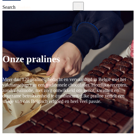
Search
Onze pralines
Meer dan 120 pralines, bedacht en vervaardigd in België met het
vakmanschap van een traditionele chocolatier. Heerlijke recepten,
zonder palmolie, met zorg ontwikkeld om genot, kwaliteit en
duurzame betrokkenheid te combineren. Elke praline vertelt een
stukje van ons Belgisch erfgoed en heel veel passie.