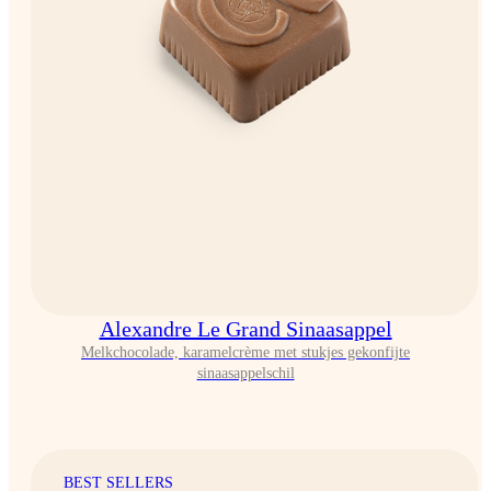
Alexandre Le Grand Sinaasappel
Melkchocolade, karamelcrème met stukjes gekonfijte
sinaasappelschil
BEST SELLERS