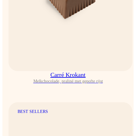
Carré Krokant
Melkchocolade, praliné met gepofte rijst
BEST SELLERS