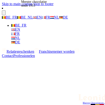
Meester chocolatier
Skip to main content
Skip to footer
sinds 1913
BE_FR
BE_NL
EN
FR
NL
DE
BE_FR
EN
FR
NL
DE
Relatiegeschenken
Franchisenemer worden
Contact
Professionelen
Maitre Chocolatier 