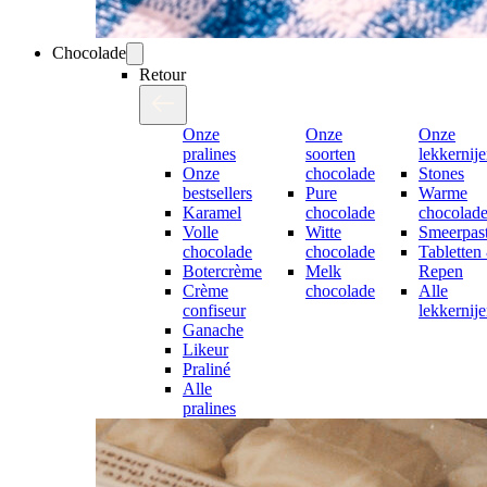
Chocolade
Retour
Onze
Onze
Onze
pralines
soorten
lekkernij
Onze
chocolade
Stones
bestsellers
Pure
Warme
Karamel
chocolade
chocolad
Volle
Witte
Smeerpast
chocolade
chocolade
Tabletten
Botercrème
Melk
Repen
Crème
chocolade
Alle
confiseur
lekkernij
Ganache
Likeur
Praliné
Alle
pralines