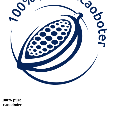
100% pure
cacaoboter