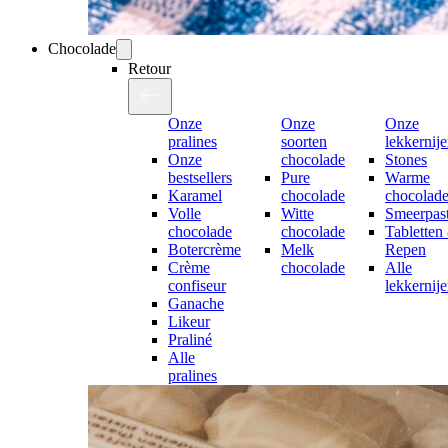
Chocolade
Retour
Onze
Onze
Onze
pralines
soorten
lekkernij
Onze
chocolade
Stones
bestsellers
Pure
Warme
Karamel
chocolade
chocolad
Volle
Witte
Smeerpast
chocolade
chocolade
Tabletten
Botercrème
Melk
Repen
Crème
chocolade
Alle
confiseur
lekkernij
Ganache
Likeur
Praliné
Alle
pralines