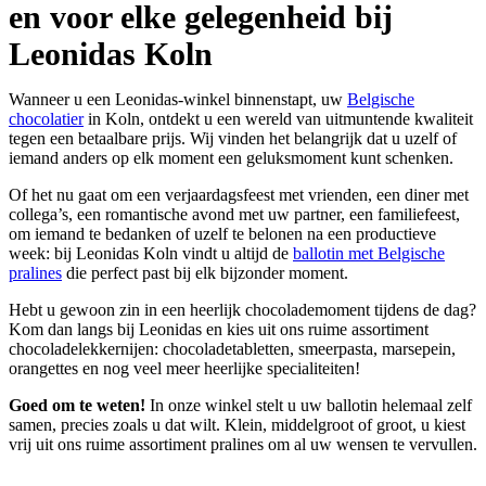
en voor elke gelegenheid bij
Leonidas Koln
Wanneer u een Leonidas-winkel binnenstapt, uw
Belgische
chocolatier
in Koln, ontdekt u een wereld van uitmuntende kwaliteit
tegen een betaalbare prijs. Wij vinden het belangrijk dat u uzelf of
iemand anders op elk moment een geluksmoment kunt schenken.
Of het nu gaat om een verjaardagsfeest met vrienden, een diner met
collega’s, een romantische avond met uw partner, een familiefeest,
om iemand te bedanken of uzelf te belonen na een productieve
week: bij Leonidas Koln vindt u altijd de
ballotin met Belgische
pralines
die perfect past bij elk bijzonder moment.
Hebt u gewoon zin in een heerlijk chocolademoment tijdens de dag?
Kom dan langs bij Leonidas en kies uit ons ruime assortiment
chocoladelekkernijen: chocoladetabletten, smeerpasta, marsepein,
orangettes en nog veel meer heerlijke specialiteiten!
Goed om te weten!
In onze winkel stelt u uw ballotin helemaal zelf
samen, precies zoals u dat wilt. Klein, middelgroot of groot, u kiest
vrij uit ons ruime assortiment pralines om al uw wensen te vervullen.