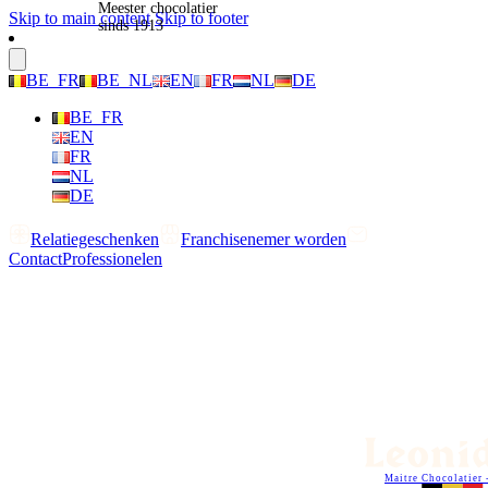
Meester chocolatier
Skip to main content
Skip to footer
sinds 1913
BE_FR
BE_NL
EN
FR
NL
DE
BE_FR
EN
FR
NL
DE
Relatiegeschenken
Franchisenemer worden
Contact
Professionelen
Maitre Chocolatier 