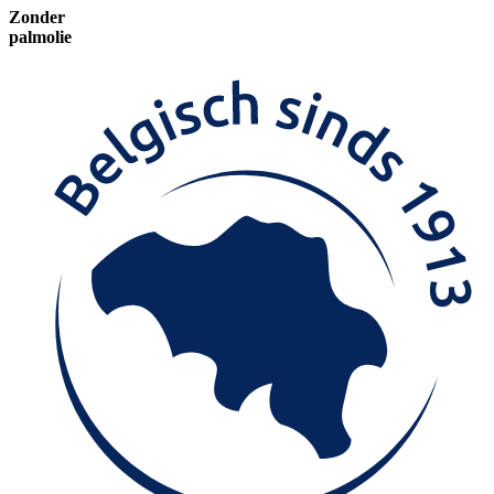
Zonder
palmolie