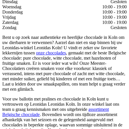
Dinsdag
Gesloten
Woensdag
10:00 - 19:00
Donderdag
10:00 - 19:00
Vrijdag
10:00 - 19:00
Zaterdag
10:00 - 19:00
Zondag
Gesloten
Bent u op zoek naar authentieke en heerlijke chocolade in Koln om
uw dierbaren te verwennen? Aarzel dan niet en stap binnen bij uw
Leonidas-winkel Leonidas Koln! U vindt er zeker uw favoriete
lekkernijen tussen
onze chocolades
, gemaakt met de beste Belgische
chocolade: pure chocolade, witte chocolade, met hazelnoten of
fruitige smaken. Er is voor ieder wat wils! Onze Meester-
Chocolatiers creëren smaken voor elke voorkeur: klassiek of
verrassend, intens met pure chocolade of zacht met witte chocolade,
met minder suiker, geliefd bij kinderen of met een fruitige toets…
Laat u leiden door uw smaakpapillen, ons team helpt u graag verder
met een glimlach.
Voor uw ballotin met pralines en chocolade in Koln kunt u
vertrouwen op Leonidas Leonidas Koln. In onze winkel laat ons
team u graag kennismaken met ons uitgebreide
assortiment
Belgische chocolade
. Bovendien wordt ons tijdloze assortiment
afhankelijk van het seizoen en de gelegenheid aangevuld met
chocolades in beperkte oplage, waarvan sommige uitsluitend in de